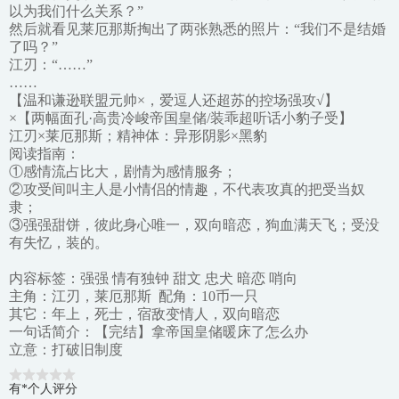
以为我们什么关系？”
然后就看见莱厄那斯掏出了两张熟悉的照片：“我们不是结婚
了吗？”
江刃：“……”
……
【温和谦逊联盟元帅×，爱逗人还超苏的控场强攻√】
×【两幅面孔·高贵冷峻帝国皇储/装乖超听话小豹子受】
江刃×莱厄那斯；精神体：异形阴影×黑豹
阅读指南：
①感情流占比大，剧情为感情服务；
②攻受间叫主人是小情侣的情趣，不代表攻真的把受当奴
隶；
③强强甜饼，彼此身心唯一，双向暗恋，狗血满天飞；受没
有失忆，装的。
内容标签：强强 情有独钟 甜文 忠犬 暗恋 哨向
主角：江刃，莱厄那斯 配角：10币一只
其它：年上，死士，宿敌变情人，双向暗恋
一句话简介：【完结】拿帝国皇储暖床了怎么办
立意：打破旧制度
有*个人评分