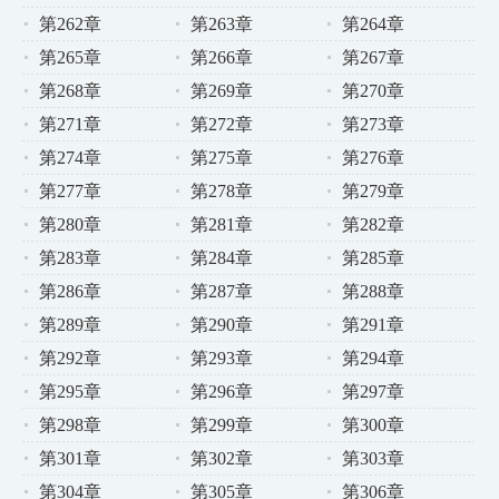
第262章
第263章
第264章
第265章
第266章
第267章
第268章
第269章
第270章
第271章
第272章
第273章
第274章
第275章
第276章
第277章
第278章
第279章
第280章
第281章
第282章
第283章
第284章
第285章
第286章
第287章
第288章
第289章
第290章
第291章
第292章
第293章
第294章
第295章
第296章
第297章
第298章
第299章
第300章
第301章
第302章
第303章
第304章
第305章
第306章