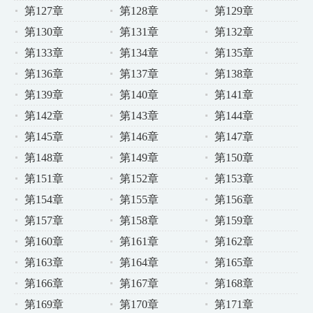
第127章
第128章
第129章
第130章
第131章
第132章
第133章
第134章
第135章
第136章
第137章
第138章
第139章
第140章
第141章
第142章
第143章
第144章
第145章
第146章
第147章
第148章
第149章
第150章
第151章
第152章
第153章
第154章
第155章
第156章
第157章
第158章
第159章
第160章
第161章
第162章
第163章
第164章
第165章
第166章
第167章
第168章
第169章
第170章
第171章