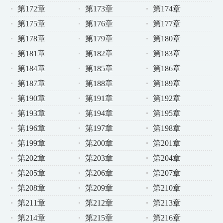
第172章
第173章
第174章
第175章
第176章
第177章
第178章
第179章
第180章
第181章
第182章
第183章
第184章
第185章
第186章
第187章
第188章
第189章
第190章
第191章
第192章
第193章
第194章
第195章
第196章
第197章
第198章
第199章
第200章
第201章
第202章
第203章
第204章
第205章
第206章
第207章
第208章
第209章
第210章
第211章
第212章
第213章
第214章
第215章
第216章