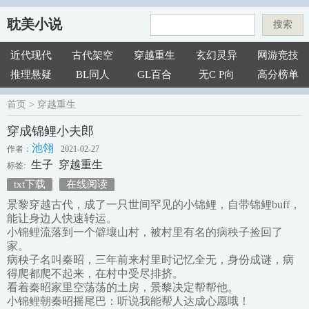
耽美小说
搜索
近代现代
古代架空
穿越重生
玄幻灵异
网游竞技
推理悬疑
BL同人
GL百合
无C P向
高分榜单
首页
>
穿越重生
穿成锦鲤小夫郎
池翎
作者：
2021-02-27
生子
穿越重生
标签:
txt下载
在线阅读
景黎穿越古代，成了一只世间罕见的小锦鲤，自带锦鲤buff，
能让身边人快速转运。
小锦鲤流落到一个僻壤山村，被村里有名的病秧子捡回了
家。
病秧子名叫秦昭，三年前来村里时记忆全无，身份成谜，病
得爬都爬不起来，在村中受尽排挤。
看着秦昭家里空荡荡的土房，景黎决定帮帮他。
小锦鲤朝秦昭摇尾巴：听说我能帮人达成心愿哦！