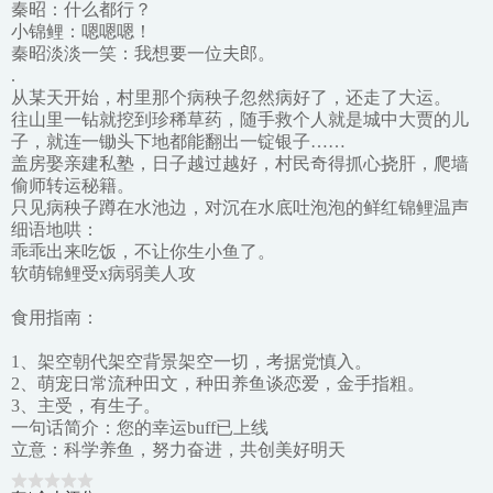
秦昭：什么都行？
小锦鲤：嗯嗯嗯！
秦昭淡淡一笑：我想要一位夫郎。
.
从某天开始，村里那个病秧子忽然病好了，还走了大运。
往山里一钻就挖到珍稀草药，随手救个人就是城中大贾的儿
子，就连一锄头下地都能翻出一锭银子……
盖房娶亲建私塾，日子越过越好，村民奇得抓心挠肝，爬墙
偷师转运秘籍。
只见病秧子蹲在水池边，对沉在水底吐泡泡的鲜红锦鲤温声
细语地哄：
乖乖出来吃饭，不让你生小鱼了。
软萌锦鲤受x病弱美人攻
食用指南：
1、架空朝代架空背景架空一切，考据党慎入。
2、萌宠日常流种田文，种田养鱼谈恋爱，金手指粗。
3、主受，有生子。
一句话简介：您的幸运buff已上线
立意：科学养鱼，努力奋进，共创美好明天