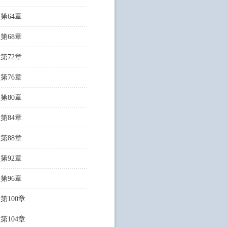
第64章
第68章
第72章
第76章
第80章
第84章
第88章
第92章
第96章
第100章
第104章