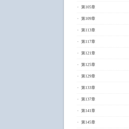
第105章
第109章
第113章
第117章
第121章
第125章
第129章
第133章
第137章
第141章
第145章