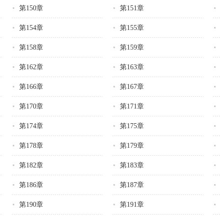
第150章
第151章
第154章
第155章
第158章
第159章
第162章
第163章
第166章
第167章
第170章
第171章
第174章
第175章
第178章
第179章
第182章
第183章
第186章
第187章
第190章
第191章