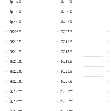
第194章
第195章
第198章
第199章
第202章
第203章
第206章
第207章
第210章
第211章
第214章
第215章
第218章
第219章
第222章
第223章
第226章
第227章
第230章
第231章
第234章
第235章