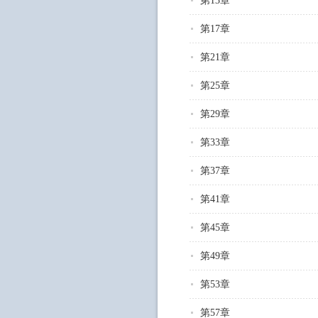
第13章
第17章
第21章
第25章
第29章
第33章
第37章
第41章
第45章
第49章
第53章
第57章