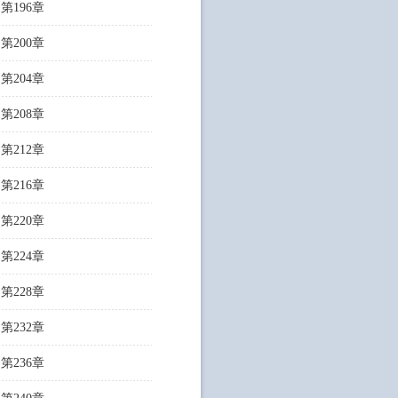
第196章
第200章
第204章
第208章
第212章
第216章
第220章
第224章
第228章
第232章
第236章