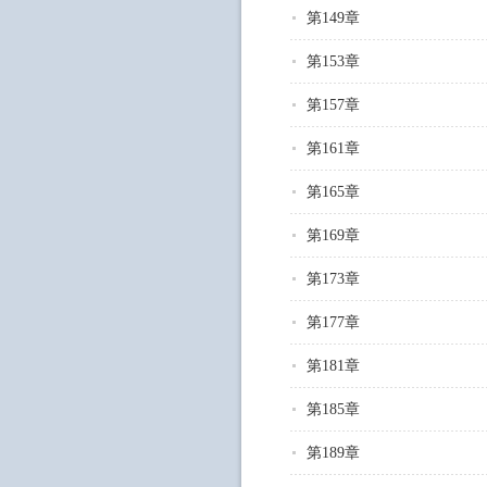
第149章
第153章
第157章
第161章
第165章
第169章
第173章
第177章
第181章
第185章
第189章