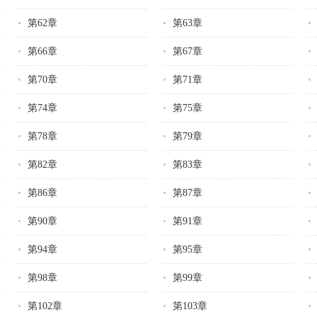
第62章
第63章
第66章
第67章
第70章
第71章
第74章
第75章
第78章
第79章
第82章
第83章
第86章
第87章
第90章
第91章
第94章
第95章
第98章
第99章
第102章
第103章