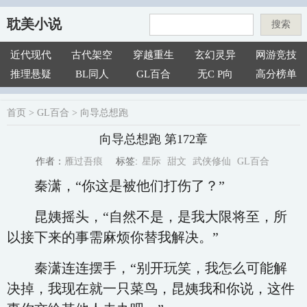
耽美小说
搜索
近代现代
古代架空
穿越重生
玄幻灵异
网游竞技
推理悬疑
BL同人
GL百合
无C P向
高分榜单
首页
>
GL百合
>
向导总想跑
向导总想跑 第172章
星际
甜文
武侠修仙
GL百合
雁过吾痕
标签:
作者：
秦潇，“你这是被他们打伤了？”
昆姨摇头，“自然不是，是我大限将至，所
以接下来的事需麻烦你替我解决。”
秦潇连连摆手，“别开玩笑，我怎么可能解
决掉，我现在就一只菜鸟，昆姨我和你说，这件