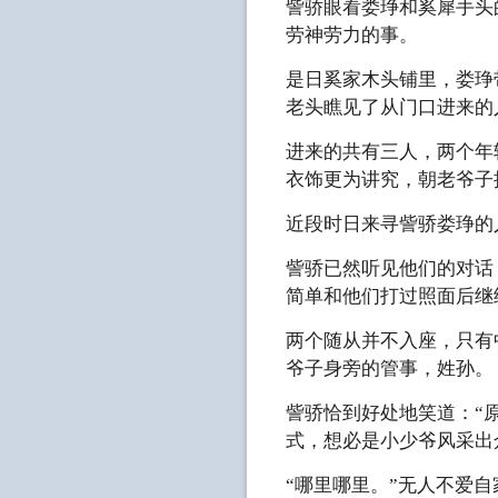
訾骄眼看娄琤和奚犀手头
劳神劳力的事。
是日奚家木头铺里，娄琤
老头瞧见了从门口进来的
进来的共有三人，两个年
衣饰更为讲究，朝老爷子
近段时日来寻訾骄娄琤的
訾骄已然听见他们的对话
简单和他们打过照面后继
两个随从并不入座，只有
爷子身旁的管事，姓孙。
訾骄恰到好处地笑道：“
式，想必是小少爷风采出
“哪里哪里。”无人不爱