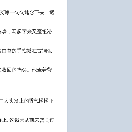
着娄琤一句句地念下去，遇
了姿势，写起字来又歪扭滞
纤瘦白皙的手指搭在古铜色
尚未收回的指尖。他牵着訾
着怀中人头发上的香气慢慢下
上, 这饿犬从前未曾尝过