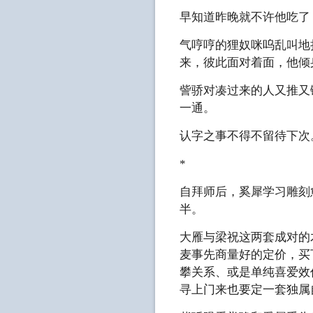
早知道昨晚就不许他吃了
气哼哼的狸奴咪呜乱叫地
来，彼此面对着面，他倾
訾骄对凑过来的人又推又
一通。
认字之事不得不留待下次
*
自拜师后，奚犀学习雕刻
半。
大雁与梁祝这两套成对的
麦事先商量好的定价，买
攀关系、或是单纯喜爱效
寻上门来也要定一套独属