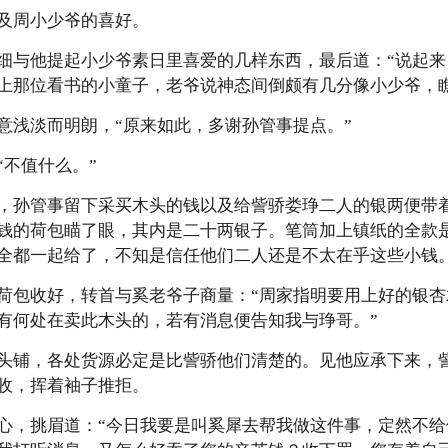
及周小少爷的喜好。
细与他提起小少爷素日里喜爱的几样东西，最后道：“说起
上那位看书的小童子，老爷说神态间倒颇有几分像小少爷，瞧
意浅淡而明朗，“原来如此，多谢孙管事提点。”
“不值什么。”
，孙管事留下采买木头的钱以及给訾骄娄琤二人的银两便带
钱的荷包瞄了眼，其内是二十两银子。笔筒加上镇纸的全款
全都一起给了，不知是信任他们二人还是不太在乎这些小钱
荷包收好，转首与奚老爷子商量：“周家指明要用上好的银
有何处在卖此木头的，若有消息便告知我与琤哥。”
头铺，各处货源必定是比訾骄他们清楚的。见他应承下来，
收，挥着袖子推拒。
心，挑眉道：“今日我要是叫奚犀去帮我做这件事，定然不