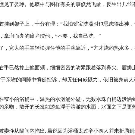
瞧见了娄琤。他脑中与图样有关的事倏然飞散，反生出几丝
衣挂到架子上，十分有理：“我怕骄宝洗澡时也思虑得出神，
，拿润而亮的瞳眸瞪他，“不要，我自己洗。”
了，宽大的手掌轻松握住他的手腕靠近，“方才烧的热水多，
右手已然捧上他面颊，细细密密的吻紧跟着落到鼻尖、唇瓣
理！”訾骄于亲吻的间隙中愤然控诉，却无任何威慑力，依旧被身
在窄小的浴桶中，温热的水汹涌外溢，无数水珠自桶边泼洒
的亲吻，散开的长发如游鱼浮于清澈的水面，水面之下是更
被娄琤从隔间内抱出, 虽说因为浴桶太过窄小两人并未折腾