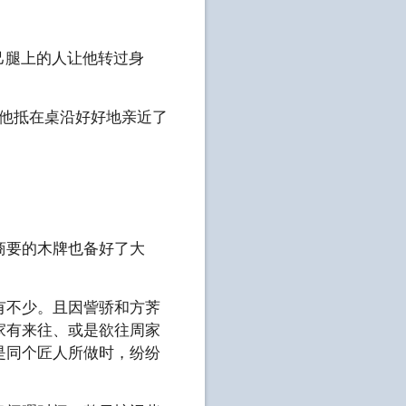
己腿上的人让他转过身
将他抵在桌沿好好地亲近了
商要的木牌也备好了大
有不少。且因訾骄和方荠
家有来往、或是欲往周家
是同个匠人所做时，纷纷