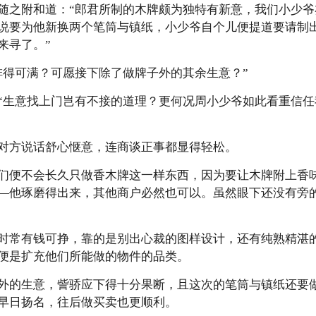
随之附和道：“郎君所制的木牌颇为独特有新意，我们小少
说要为他新换两个笔筒与镇纸，小少爷自个儿便提道要请制
来寻了。”
排得可满？可愿接下除了做牌子外的其余生意？”
“生意找上门岂有不接的道理？更何况周小少爷如此看重信
对方说话舒心惬意，连商谈正事都显得轻松。
们便不会长久只做香木牌这一样东西，因为要让木牌附上香
—他琢磨得出来，其他商户必然也可以。虽然眼下还没有旁
时常有钱可挣，靠的是别出心裁的图样设计，还有纯熟精湛
便是扩充他们所能做的物件的品类。
外的生意，訾骄应下得十分果断，且这次的笔筒与镇纸还要
早日扬名，往后做买卖也更顺利。