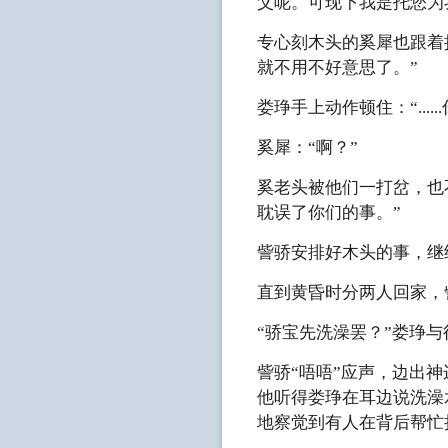
父呢。可现下我是托您为
专心刻木头的奚犀也跟着
就不用不好意思了。”
娄琤手上动作顿住：“....
奚犀：“啊？”
奚老头被他们一打岔，也
耽误了你们的事。”
訾骄安排好木头的事，继
直到黄昏时分两人回家，
“骄宝先洗澡罢？”娄琤
訾骄“唔唔”应声，边出
他听得娄琤在耳边说洗澡
地察觉到有人在背后帮忙