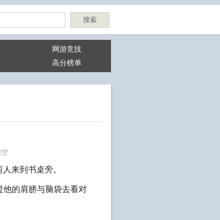
搜索
网游竞技
高分榜单
架空
两人来到书桌旁。
过他的肩膀与脑袋去看对