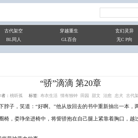
古代架空
穿越重生
玄幻灵异
BL同人
GL百合
无C P向
“骄”滴滴 第20章
布衣生活
情有独钟
田园
甜文
治愈
忠犬
古代
桃听孤
标签:
作者：
下脖子，笑道：“好啊。”他从放回去的书中重新抽出一本，
圈椅，娄琤坐进椅中，将訾骄抱在自己腿上紧靠着胸口，越