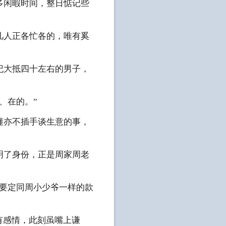
多闲暇时间，整日惦记些
几人正各忙各的，唯有奚
纪大抵四十左右的男子，
、在的。”
懂亦不插手谈生意的事，
明了身份，正是周家周老
说要定同周小少爷一样的款
有感情，此刻虽嘴上谦