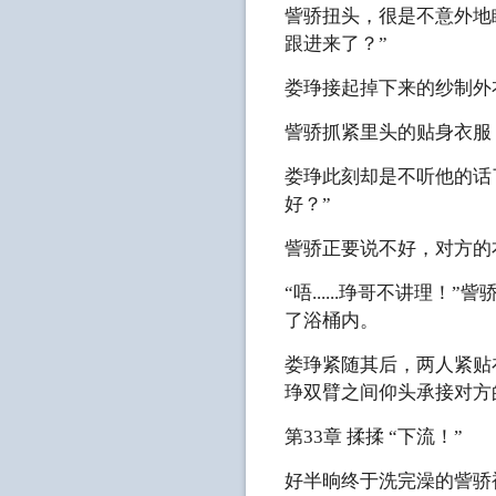
訾骄扭头，很是不意外地
跟进来了？”
娄琤接起掉下来的纱制外
訾骄抓紧里头的贴身衣服
娄琤此刻却是不听他的话
好？”
訾骄正要说不好，对方的
“唔......琤哥不讲
了浴桶内。
娄琤紧随其后，两人紧贴
琤双臂之间仰头承接对方
第33章 揉揉 “下流！”
好半晌终于洗完澡的訾骄