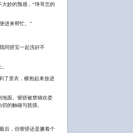
不大妙的预感，“琤哥怎的
便进来帮忙。”
我同骄宝一起洗好不
上。
前人剥了里衣，横抱起来放进
到地面。訾骄被禁锢在娄
热切的触碰与抚摸。
到最后，但訾骄还是撅着个