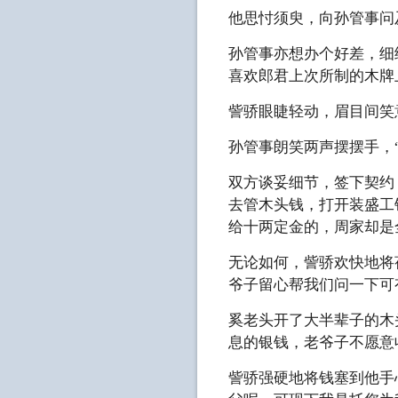
他思忖须臾，向孙管事问
孙管事亦想办个好差，细
喜欢郎君上次所制的木牌
訾骄眼睫轻动，眉目间笑
孙管事朗笑两声摆摆手，
双方谈妥细节，签下契约
去管木头钱，打开装盛工
给十两定金的，周家却是
无论如何，訾骄欢快地将
爷子留心帮我们问一下可
奚老头开了大半辈子的木
息的银钱，老爷子不愿意
訾骄强硬地将钱塞到他手