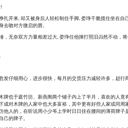
！
挣扎开来, 却又被身后人轻松制住手脚, 娄琤干脆揽住坐在自
身去吻对方微启的唇。
锤，无奈双方力量相差过大, 娄琤任他捶打照旧岿然不动，
。
愈发仔细用心，进步很快，每月的交货压力减轻许多，赵行
木牌也于庭竹坊、新燕阁两个铺子内上了半月，喜欢的人竟
下成对木牌的人家中也大多富裕，其中更有好些人家或同周
仿他人的，在听说周小少爷上学时日日挂在腰间的薄荷牌子
自己的牌子。