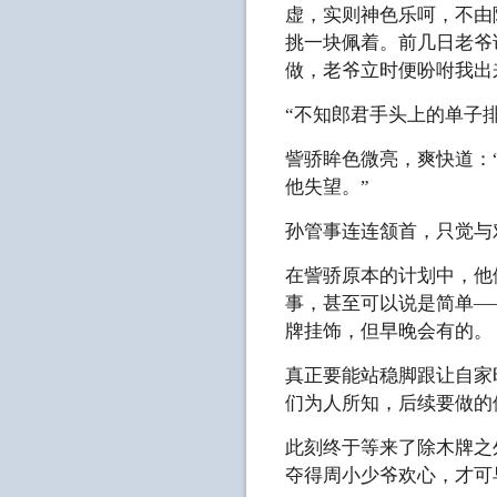
虚，实则神色乐呵，不由
挑一块佩着。前几日老爷
做，老爷立时便吩咐我出
“不知郎君手头上的单子
訾骄眸色微亮，爽快道：
他失望。”
孙管事连连颔首，只觉与
在訾骄原本的计划中，他
事，甚至可以说是简单—
牌挂饰，但早晚会有的。
真正要能站稳脚跟让自家
们为人所知，后续要做的
此刻终于等来了除木牌之
夺得周小少爷欢心，才可