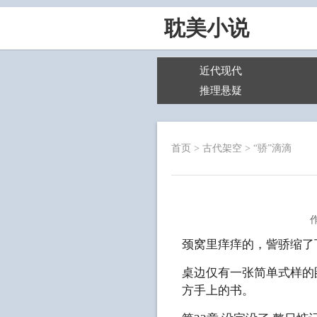
耽美小说
近代现代
推理悬疑
首页
>
古代架空
>
“骄”滴滴
颈窝里痒痒的，訾骄缩了
桌边仅有一张简单式样的
方手上的书。