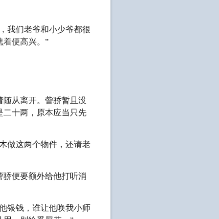
来，我们老爷和小少爷都很
着便高兴。”
着随从离开。訾骄暂且没
是二十两，原本应当只先
。
杏木做这两个物件，还请老
訾骄便要额外给他打听消
给他银钱，谁让他唤我小师