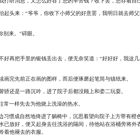
我打听消息，又怎么好吞了您的辛苦钱？收下罢，您存着自己
抬起头来：“爷爷，你收下小师父的好意罢，我明日就去师
..你别来。”碍眼。
不好再把手里的银钱丢出去，便无奈笑道：“好好好，我这
续画完先前正在画的图样，而后便琢磨起笔筒与镇纸来。
訾骄还是一路沉吟，进了院子后都没顾上和娄二玩耍。
与往常一样先去为他烧上洗澡的热水。
神边习惯成自然地倚进了躺椅中，沉思着望向院子上方带有橙
水已放好，便又起身去往洗浴的隔间，待他站在浴桶旁将外
拎着他褪去的衣服。