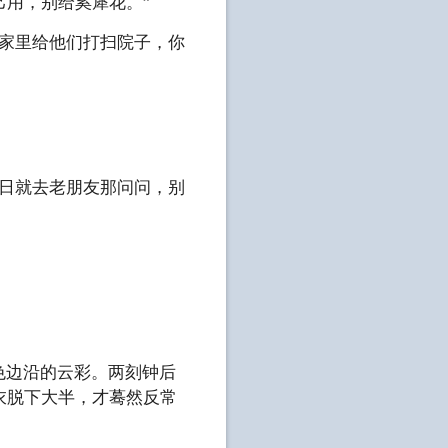
用，别给奚犀花。”
父家里给他们打扫院子，你
几日就去老朋友那问问，别
色边沿的云彩。两刻钟后
衣脱下大半，才蓦然反常