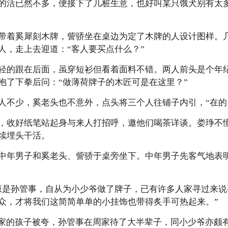
的活已然不多，便接下了几桩生意，也好叫某只饿犬别有太
带着奚犀刻木牌，訾骄坐在桌边为定了木牌的人设计图样。
人，走上去迎道：“客人要买点什么？”
轻的跟在后面，虽穿短衫但看着面料不错。两人前头是个年
抱了下拳后问：“做薄荷牌子的木匠可是在这里？”
人不少，奚老头也不意外，点头将三个人往铺子内引，“在的
，收好纸笔站起身与来人打招呼，邀他们喝茶详谈。娄琤不
续埋头干活。
中年男子和奚老头、訾骄于桌旁坐下。中年男子先客气地表
原是孙管事，自从为小少爷做了牌子，已有许多人家寻过来
众，才将我们这简简单单的小挂饰也带得炙手可热起来。”
自家的孩子被夸，孙管事在周家待了大半辈子，同小少爷亦颇