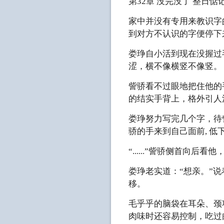
第32章 没完没了 整日
家中并没有专用来教识字
到对方不认识的字便停下
娄琤自小活到现在没握过
涩，横不像横竖不像竖。
訾骄看不过眼地把住他的
的结实手背上，格外引人
娄琤努力写完几个字，待
骄的手来到自己面前, 低
“......”訾骄侧首向后看
娄琤老实道：“想亲。”说
移。
毛乎乎的脑袋在耳朵、颈
肉味时还容易控制，吃过