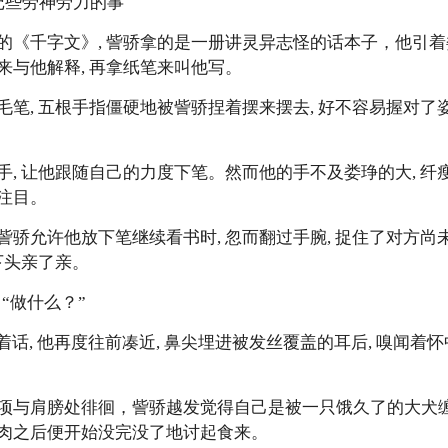
惦记些劳神劳力的事
的《千字文》, 訾骄拿的是一册讲灵异志怪的话本子，他引
来与他解释, 再拿纸笔来叫他写。
毛笔, 五根手指僵硬地被訾骄捏着摆来摆去, 好不容易握对
手, 让他跟随自己的力度下笔。然而他的手不及娄琤的大, 
注目。
訾骄允许他放下笔继续看书时, 忽而翻过手腕, 捉住了对方
下头亲了亲。
他，“做什么？”
着话, 他再度往前凑近, 鼻尖埋进被发丝覆盖的耳后, 嗅闻
项与肩膀处徘徊，訾骄越发觉得自己是被一只饿久了的大犬缠
肉之后便开始没完没了地讨起食来。