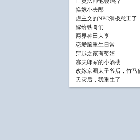
亡灵法师他会治疗
换嫁小夫郎
虐主文的NPC消极怠工了
嫁给铁哥们
两界种田大亨
恋爱脑重生日常
穿越之家有赘婿
寡夫郎家的小酒楼
改嫁京圈太子爷后，竹马
天灾后，我重生了