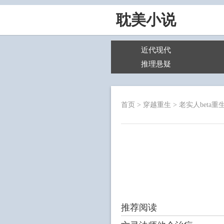
耽美小说
近代现代
推理悬疑
首页
>
穿越重生
>
老实人beta
推荐阅读