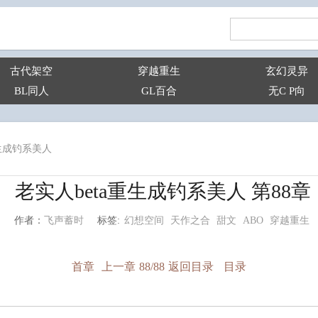
古代架空
穿越重生
玄幻灵异
BL同人
GL百合
无C P向
重生成钓系美人
老实人beta重生成钓系美人 第88章
幻想空间
天作之合
甜文
ABO
穿越重生
飞声蓄时
标签:
作者：
首章
上一章
88/88
返回目录
目录