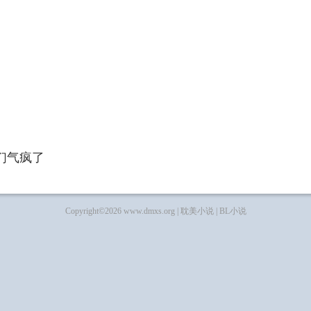
们气疯了
Copyright©2026 www.dmxs.org |
耽美小说
|
BL小说