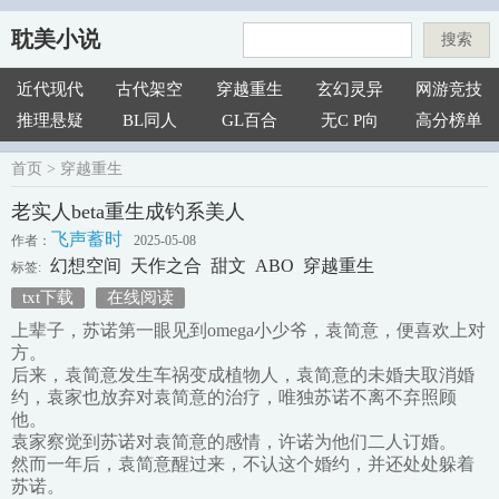
耽美小说
搜索
近代现代
古代架空
穿越重生
玄幻灵异
网游竞技
推理悬疑
BL同人
GL百合
无C P向
高分榜单
首页
>
穿越重生
老实人beta重生成钓系美人
飞声蓄时
作者：
2025-05-08
幻想空间
天作之合
甜文
ABO
穿越重生
标签:
txt下载
在线阅读
上辈子，苏诺第一眼见到omega小少爷，袁简意，便喜欢上对
方。
后来，袁简意发生车祸变成植物人，袁简意的未婚夫取消婚
约，袁家也放弃对袁简意的治疗，唯独苏诺不离不弃照顾
他。
袁家察觉到苏诺对袁简意的感情，许诺为他们二人订婚。
然而一年后，袁简意醒过来，不认这个婚约，并还处处躲着
苏诺。