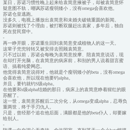
某日，苏诺习惯性晚上起来给袁简意掖被子，却被袁简意怀
疑意图不轨，嘲讽苏诺瘦弱矮小，没有omega会喜欢他。
苏诺仓皇逃跑。
没多久，电视上播放出袁简意和未婚夫破镜重圆的新闻。
苏诺则被找了个理由，被打断双腿赶出袁家，多年后，独自
死在贫民窟中。
-
再一睁开眼，苏诺重生回到袁简意变成植物人的这一天。
这辈子兜兜转转又被安排去照顾袁简意。
只不过以前，苏诺会每晚为袁简意按摩、陪袁简意说话，现
在却打开光脑，在袁简意的病床前，和别的男人说着甜言蜜
语、搞着纯爱网恋。
他觉得袁简意说得对，他就是个瘦弱矮小的beta，没有omega
会喜欢他，所以现在他要钓alpha。
并且，要钓就钓S级alpha。
在他要和s级alpha结婚的那日，病床上的袁简意睁着猩红的眼
苏醒了。
这一世，袁简意苏醒后二次分化，从omega变成alpha，忍辱负
重两世，终于手刃仇人。
只是，曾经那个追在他后面，满眼都是他的beta仆人，却要嫁
给别人。
-