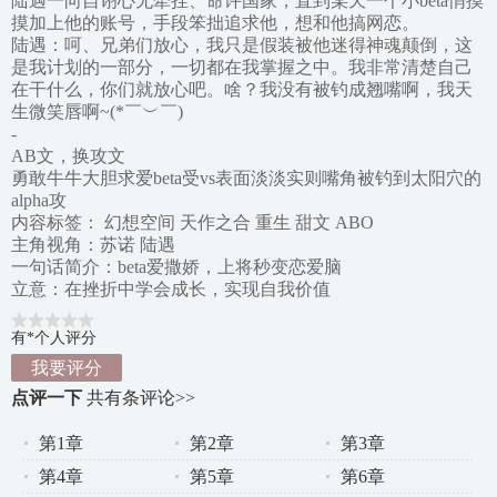
陆遇一向自诩心无牵挂、命许国家，直到某天一个小beta悄摸
摸加上他的账号，手段笨拙追求他，想和他搞网恋。
陆遇：呵、兄弟们放心，我只是假装被他迷得神魂颠倒，这
是我计划的一部分，一切都在我掌握之中。我非常清楚自己
在干什么，你们就放心吧。啥？我没有被钓成翘嘴啊，我天
生微笑唇啊~(*￣︶￣)
-
AB文，换攻文
勇敢牛牛大胆求爱beta受vs表面淡淡实则嘴角被钓到太阳穴的
alpha攻
内容标签： 幻想空间 天作之合 重生 甜文 ABO
主角视角：苏诺 陆遇
一句话简介：beta爱撒娇，上将秒变恋爱脑
立意：在挫折中学会成长，实现自我价值
有*个人评分
我要评分
点评一下
共有
条评论>>
第1章
第2章
第3章
第4章
第5章
第6章