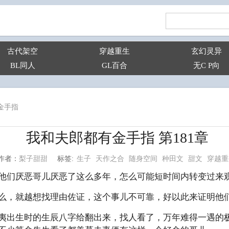
古代架空
穿越重生
玄幻灵异
BL同人
GL百合
无C P向
金手指
我和夫郎都有金手指 第181章
生子
天作之合
随身空间
种田文
甜文
穿越重
梨子甜甜
标签:
作者：
他们厌恶哥儿厌恶了这么多年，怎么可能短时间内转变过来
么，就越想找理由佐证，这个事儿不可靠，好以此来证明他
夷出生时的生辰八字给翻出来，找人看了，万年难得一遇的