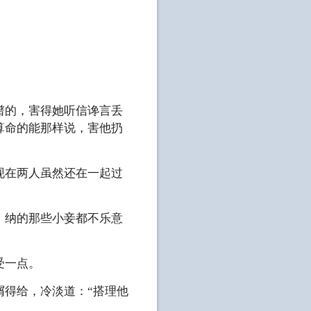
谱的，害得她听信谗言丢
算命的能那样说，害他扔
现在两人虽然还在一起过
，纳的那些小妾都不乐意
受一点。
屑得给，冷淡道：“搭理他