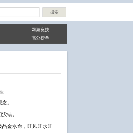
搜索
网游竞技
高分榜单
生
观念。
们没错。
极品金水命，旺风旺水旺