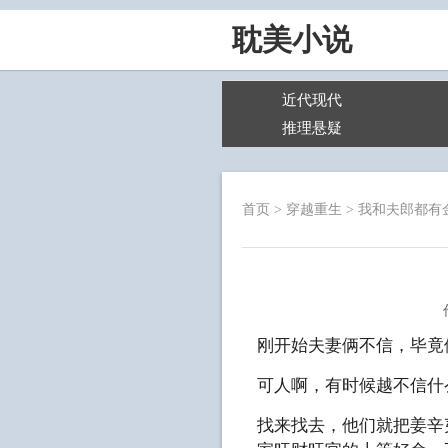
耽美小说
近代现代
推理悬疑
首页
>
穿越重生
>
我和夫郎都有
刚开始夫妻俩不信，毕竟
可人啊，有时候越不信什
找来找去，他们就把姜辛