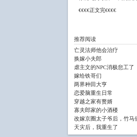
€€€€正文完€€€€
推荐阅读
亡灵法师他会治疗
换嫁小夫郎
虐主文的NPC消极怠工了
嫁给铁哥们
两界种田大亨
恋爱脑重生日常
穿越之家有赘婿
寡夫郎家的小酒楼
改嫁京圈太子爷后，竹马
天灾后，我重生了