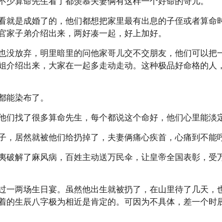
不少算命先生看了都羡慕夫妻俩有这样一个好命的哥儿。
看就是成婚了的，他们都想把家里最有出息的子侄或者算命
官家子弟介绍出来，两好凑一起，好上加好。
也没放弃，明里暗里的问他家哥儿交不交朋友，他们可以把
姐介绍出来，大家在一起多走动走动。这种极品好命格的人
都能染布了。
他们找了很多算命先生，每个都说这个命好，他们心里能淡
子，居然就被他们给扔掉了，夫妻俩痛心疾首，心痛到不能
夷破解了麻风病，百姓主动送万民伞，让皇帝全国表彰，受
过一两场生日宴。虽然他出生就被扔了，在山里待了几天，
着的生辰八字极为相近是肯定的。可因为不具体，差一个时