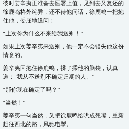
彼时姜辛夷正准备去医署上值，见到去又复还的
徐鹿鸣格外诧异，还不待他问话，徐鹿鸣一把抱
住他，委屈地追问：
“上次你为什么不来给我送别！”
如果上次姜辛夷来送别，他一定不会错失他这份
情意的。
姜辛夷回抱住徐鹿鸣，揉了揉他的脑袋，认真
道：“我从不送别不确定归期的人。”
“那你现在确定了吗？”
“当然！”
姜辛夷一句当然，又把徐鹿鸣给哄成翘嘴，重新
赶往西北的路，风驰电掣。