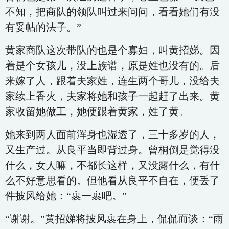
不知，把商队的领队叫过来问问，看看她们有没
有妥帖的法子。”
黄家商队这次带队的也是个寡妇，叫黄招娣。因
着是个女孩儿，没上族谱，原是姓也没有的。后
来嫁了人，跟着夫家姓，连生两个哥儿，没给夫
家续上香火，夫家将她和孩子一起赶了出来。黄
家收留她做工，她便跟着黄家，姓了黄。
她来到两人面前浑身也湿透了，三十多岁的人，
又生产过。从良平当即背过身。曾桐倒是觉得没
什么，女人嘛，不都长这样，又没露什么，有什
么不好意思看的。但他看从良平不自在，便丢了
件披风给她：“裹一裹吧。”
“谢谢。”黄招娣将披风裹在身上，侃侃而谈：“雨