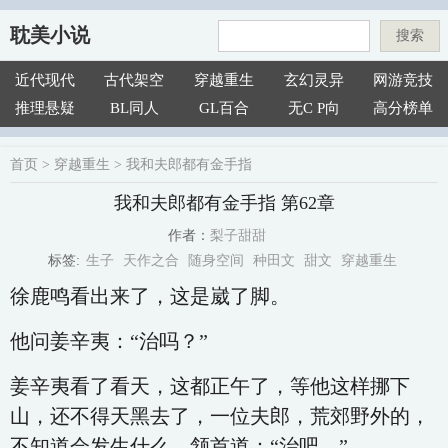
耽美小说
搜索
近代现代
古代架空
穿越重生
玄幻灵异
网游竞技
推理悬疑
BL同人
GL百合
无C P向
高分榜单
首页
>
穿越重生
>
我和夫郎都有金手指
我和夫郎都有金手指 第62章
梨子甜甜
作者：
生子
天作之合
随身空间
种田文
甜文
穿越重生
标签:
徐鹿鸣看出来了，这是崴了脚。
他问姜辛夷：“治吗？”
姜辛夷看了看天，这都正午了，等他这样挪下
山，还不得天黑去了，一位夫郎，荒郊野外的，
不知道会发生什么，颔首道：“治吧。”