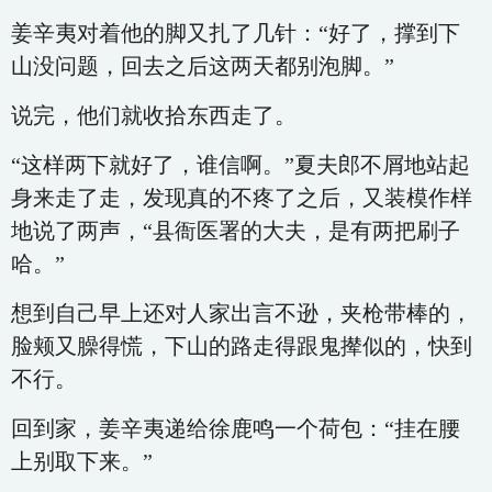
姜辛夷对着他的脚又扎了几针：“好了，撑到下
山没问题，回去之后这两天都别泡脚。”
说完，他们就收拾东西走了。
“这样两下就好了，谁信啊。”夏夫郎不屑地站起
身来走了走，发现真的不疼了之后，又装模作样
地说了两声，“县衙医署的大夫，是有两把刷子
哈。”
想到自己早上还对人家出言不逊，夹枪带棒的，
脸颊又臊得慌，下山的路走得跟鬼撵似的，快到
不行。
回到家，姜辛夷递给徐鹿鸣一个荷包：“挂在腰
上别取下来。”