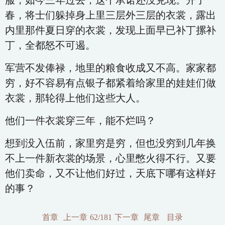
服，如今三年过去，这个承诺还没兑现。开了
春，将士们躲掉身上里三层外三层的衣裳，露出
内里那件夏日穿的衣裳，发现上面早已补丁摞补
丁，全都怒不可遏。
军营不发俸禄，地里的粮食收成又不高。家家都
穷，好不容易有点银子都紧着给家里的娃娃们做
衣裳，那轮得上他们这些大人。
他们一件衣裳穿三年，能不烂吗？
想到没入伍前，家里穷是穷，但也没穷到几年换
不上一件新衣裳的场景，心里憋火得不行。又要
他们卖命，又不让他们好过，天底下哪有这样好
的事？
首章
上一章
62/181
下一章
尾章
目录