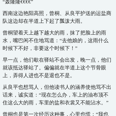
“轰隆隆€€€€”
西南这边艳阳高照，曾桐、从良平护送的运盐商
队这边却在半道上下起了瓢泼大雨。
曾桐望着天上越下越大的雨，抹了把脸上的雨
水，嘴巴闲不住地骂道：“去他娘的，这雨什么
时候下不好，非要这个时候下！”
早一点，他们歇在驿站不会出发，晚一点，他们
就该抵达驿站了。偏偏就在半道上这个节骨眼
上，弄得人进也不是退也不是。
从良平也想骂人，但他读书人的涵养使他骂不出
话来，诚实道：“现在怎么办，车上的油布顶不
住这么大的雨，车里的盐和衣裳又不能沾水。”
曾桐也是第一次经历这种事，心里也慌：“我也