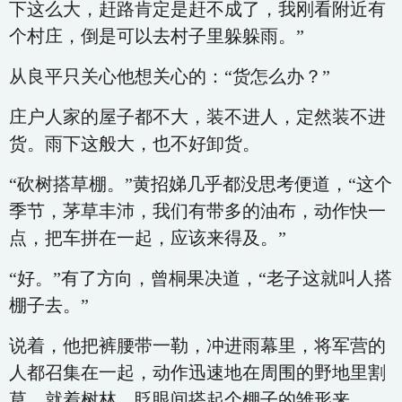
下这么大，赶路肯定是赶不成了，我刚看附近有
个村庄，倒是可以去村子里躲躲雨。”
从良平只关心他想关心的：“货怎么办？”
庄户人家的屋子都不大，装不进人，定然装不进
货。雨下这般大，也不好卸货。
“砍树搭草棚。”黄招娣几乎都没思考便道，“这个
季节，茅草丰沛，我们有带多的油布，动作快一
点，把车拼在一起，应该来得及。”
“好。”有了方向，曾桐果决道，“老子这就叫人搭
棚子去。”
说着，他把裤腰带一勒，冲进雨幕里，将军营的
人都召集在一起，动作迅速地在周围的野地里割
草，就着树林，眨眼间搭起个棚子的雏形来。