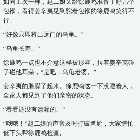
如同上次一样，赵二娘又给徐鹿鸣准备了好几个
包袱，看得姜辛夷见到驼着包袱的徐鹿鸣笑得不
行。
“好像只即将出远门的乌龟。”
“乌龟长寿。”
徐鹿鸣一点也不介意这样被形容，拉着姜辛夷碰
了碰他耳朵，“是吧，乌龟老婆。”
姜辛夷的脸臊了起来。徐鹿鸣这一下没避着人，
全家人都见到了他们亲密的状态。
“看看还没有遗漏的。”
“哦哦！”赵二娘的声音及时打破尴尬，大家慌忙
低下头帮徐鹿鸣检查。