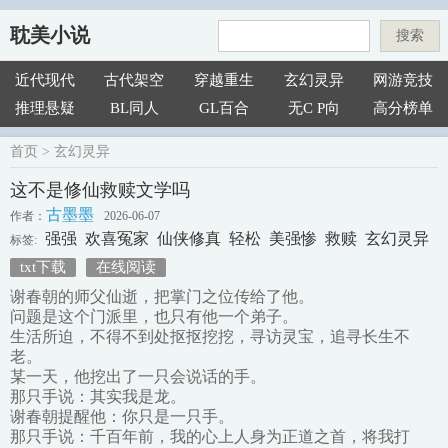
耽美小说
搜索
近代现代
古代架空
穿越重生
玄幻灵异
网游竞技
推理悬疑
BL同人
GL百合
无C P向
高分榜单
首页
>
玄幻灵异
这不是修仙救赎文学吗
古墨墨
作者：
2026-06-07
强强
欢喜冤家
仙侠修真
轻松
美强惨
救赎
玄幻灵异
标签:
txt下载
在线阅读
谢春朝的师父仙逝，把掌门之位传给了他。
问题是这个门派里，也只有他一个弟子。
生活所迫，不得不到处抠抠挖挖，寻访灵宝，追寻长生不
老。
某一天，他挖出了一只会说话的手。
那只手说：其实我是龙。
谢春朝提醒他：你只是一只手。
那只手说：千百年前，我的心上人身为正道之首，将我打