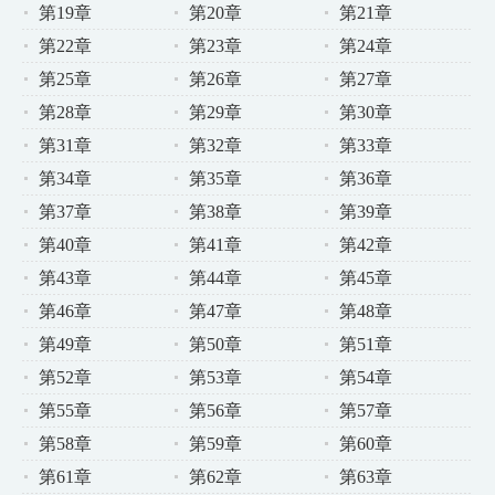
第19章
第20章
第21章
第22章
第23章
第24章
第25章
第26章
第27章
第28章
第29章
第30章
第31章
第32章
第33章
第34章
第35章
第36章
第37章
第38章
第39章
第40章
第41章
第42章
第43章
第44章
第45章
第46章
第47章
第48章
第49章
第50章
第51章
第52章
第53章
第54章
第55章
第56章
第57章
第58章
第59章
第60章
第61章
第62章
第63章