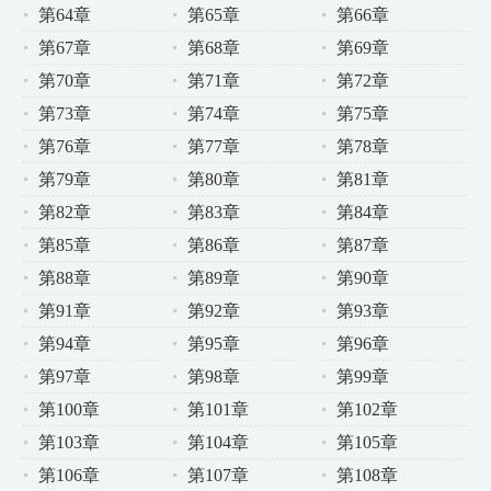
第64章
第65章
第66章
第67章
第68章
第69章
第70章
第71章
第72章
第73章
第74章
第75章
第76章
第77章
第78章
第79章
第80章
第81章
第82章
第83章
第84章
第85章
第86章
第87章
第88章
第89章
第90章
第91章
第92章
第93章
第94章
第95章
第96章
第97章
第98章
第99章
第100章
第101章
第102章
第103章
第104章
第105章
第106章
第107章
第108章