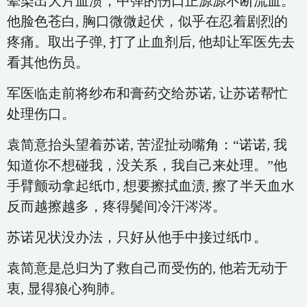
晕染出大片血渍，中弹的伤口正源源不断流血。
他脸色苍白, 胸口微微起伏，似乎在忍着剧烈的
疼痛。取出子弹, 打了止血剂后, 他却让军医先去
看其他伤员。
军医临走前将纱布和膏药交给苏诺, 让苏诺帮忙
处理伤口。
袁简意抬头望着苏诺, 苦涩扯动嘴角：“诺诺, 我
知道你不想碰我，没关系，我自己来处理。”他
手臂颤动拿起纸巾, 想要擦拭血渍, 擦了半天血水
反而越擦越多，疼得鬓间冷汗涔涔。
苏诺见状没办法，只好从他手中接过纸巾。
袁简意是总归为了救自己而受伤的, 他若无动于
衷, 显得狼心狗肺。