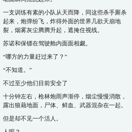
一支训练有素的小队从天而降，同这些杀手厮杀
起来，炮弹纷飞，炸得外面的世界几欲天崩地
裂，烟雾灰尘腾腾升起，遮掩住视线。
苏诺和保镖在驾驶舱内面面相觑。
“哪方的力量赶过来了？”
“不知道。”
不过至少他们目前安全了
十分钟左右，枪林炮雨声渐停，烟尘慢慢消散，
露出狼藉地面，尸体、鲜血、武器混杂在一起。
但是却不见一个活人。
人呢？