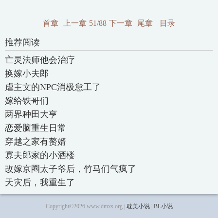
首章
上一章
51/88
下一章
尾章
目录
推荐阅读
亡灵法师他会治疗
换嫁小夫郎
虐主文的NPC消极怠工了
嫁给铁哥们
两界种田大亨
恋爱脑重生日常
穿越之家有赘婿
寡夫郎家的小酒楼
改嫁京圈太子爷后，竹马们气疯了
天灾后，我重生了
Copyright©2026 www.dmxs.org |
耽美小说
|
BL小说