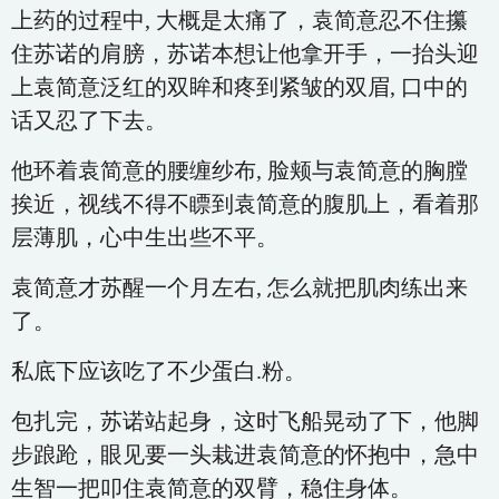
上药的过程中, 大概是太痛了，袁简意忍不住攥
住苏诺的肩膀，苏诺本想让他拿开手，一抬头迎
上袁简意泛红的双眸和疼到紧皱的双眉, 口中的
话又忍了下去。
他环着袁简意的腰缠纱布, 脸颊与袁简意的胸膛
挨近，视线不得不瞟到袁简意的腹肌上，看着那
层薄肌，心中生出些不平。
袁简意才苏醒一个月左右, 怎么就把肌肉练出来
了。
私底下应该吃了不少蛋白.粉。
包扎完，苏诺站起身，这时飞船晃动了下，他脚
步踉跄，眼见要一头栽进袁简意的怀抱中，急中
生智一把叩住袁简意的双臂，稳住身体。