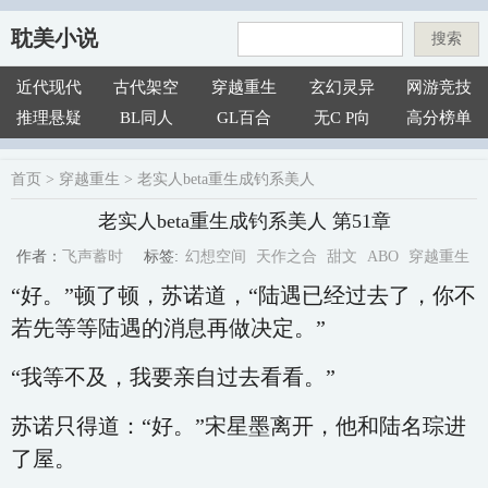
耽美小说
搜索
近代现代
古代架空
穿越重生
玄幻灵异
网游竞技
推理悬疑
BL同人
GL百合
无C P向
高分榜单
首页
>
穿越重生
>
老实人beta重生成钓系美人
老实人beta重生成钓系美人 第51章
幻想空间
天作之合
甜文
ABO
穿越重生
飞声蓄时
标签:
作者：
“好。”顿了顿，苏诺道，“陆遇已经过去了，你不
若先等等陆遇的消息再做决定。”
“我等不及，我要亲自过去看看。”
苏诺只得道：“好。”宋星墨离开，他和陆名琮进
了屋。