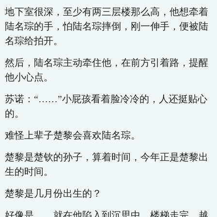
地下室很深，至少有两三层楼那么高，他想牵着
陆名琮的手，怕陆名琮摔倒，刚一伸手，便被陆
名琮给拍开。
然后，陆名琮主动牵住他，在前方引着路，提醒
他小心点。
苏诺：“……”小屁孩看着脸冷冷的，人还挺贴心
的。
难怪上辈子楚黎会喜欢陆名琮。
楚黎是楚钦的孙子，算着时间，今年正是楚黎出
生的时间。
楚黎是几月份出生的？
好像是……就在他陷入到沉思中，楼梯走完，越