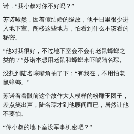
诺，“我小叔对你不好吗？”
苏诺哑然，因着假结婚的缘故，他平日里很少进
入地下室、阁楼这些地方，怕看到什么不该看的
秘密。
“他对我很好，不过地下室会不会有老鼠蟑螂之
类的？”苏诺本想用老鼠和蟑螂来吓唬陆名琮。
没想到陆名琮嘴角抽了下：“有我在，不用怕老
鼠蟑螂。”
苏诺看着眼前这个故作大人模样的粉雕玉团子，
差点笑出声，陆名琮才到他腰间而已，居然让他
不要怕。
“你小叔的地下室没军事机密吧？”