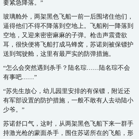
要紧急降落。”
玻璃舱外，两架黑色飞船一前一后围堵住他们，
逼得他们不得不降落到空地上。飞船刚一降落到
空地，又迎来密密麻麻的子弹。枪击声震聋欲
耳，很快便将飞船打成马蜂窝，苏诺则被保镖护
送到驾驶舱，这里有最严实的防弹措施。
“怎么会突然遇到杀手？陆名琮……陆名琮不会
有事吧……”
“苏先生放心，幼儿园里安排的有保镖，附近还
有军部设置的防护措施，一般不敢有人去动陆小
少爷。”
苏诺舒口气，这时，从两架黑色飞船下来一群手
持激光枪的蒙面杀手，围住苏诺所在的飞船，形