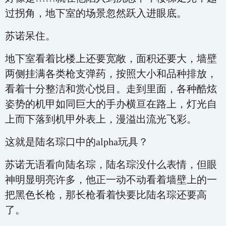
过拐角，地下室的场景忽然跃入进眼底。
苏诺呆住。
地下室看着比楼上还要宽敞，面积还要大，墙壁
两侧挂满各类枪支弹药，按照大小和品种排放，
看着十分整洁和赏心悦目。走到里面，各种酷炫
姿势的机甲如同巨大的手办横亘在路上，灯光自
上而下落到机甲外表上，漫溢出流光飞彩。
这就是陆名琮口中的alpha玩具？
苏诺无语看向陆名琮，陆名琮没什么表情，但眼
神明显明亮许多，他正一动不动看着墙壁上的一
把黑色长枪，那长枪看着快要比陆名琮还要高
了。