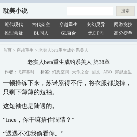
耽美小说
搜索
近代现代
古代架空
穿越重生
玄幻灵异
网游竞技
推理悬疑
BL同人
GL百合
无C P向
高分榜单
首页
>
穿越重生
>
老实人beta重生成钓系美人
老实人beta重生成钓系美人 第38章
幻想空间
天作之合
甜文
ABO
穿越重生
飞声蓄时
标签:
作者：
一顿操练下来，苏诺累得不行，将衣服都脱掉，
只剩下薄薄的短袖。
这短袖也是陆遇的。
“Ince，你干嘛捂住眼睛？”
“遇遇不准我偷看你。”