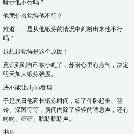
暗示他不行吗？
他凭什么觉得他不行？
难道……是从他锻炼的情况中判断出来他不行
吗？
越想越觉得是这个原因！
意识到到自己被小瞧了，苏诺心里有点气，决定
明天加大锻炼强度。
决不能让alpha看扁！
于是次日他延长锻炼时间，练了仰卧起坐、哑
铃、深蹲等等，房间内除了轻轻的喘息声，还有
咚咚、砰砰、吭哧吭哧声。
书房。