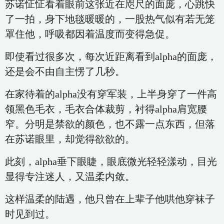
苏诺怔怔看着眼前这张近在咫尺的面庞，心跳快
了一拍，身下地毯暖暖的，一股热气似有若无笼
罩住他，呼吸都因着温度而变得急促。
即使看过很多次，每次近距离看到alpha的面庞，
还是会不由自主愣了几秒。
在家待着的alpha没有穿军装，上半身穿了一件高
领黑色毛衣，毛衣合体裁剪，衬得alpha肩宽腰
窄。分明是禁欲的颜色，也不露一点东西，但落
在苏诺眼里，却觉得欲欲的。
此刻，alpha垂下眼睫，眼底微光轻轻漾动，目光
显得专注迷人，又温柔内敛。
这样温柔的陆遇，他只曾在上辈子他哄他穿袜子
时见到过。