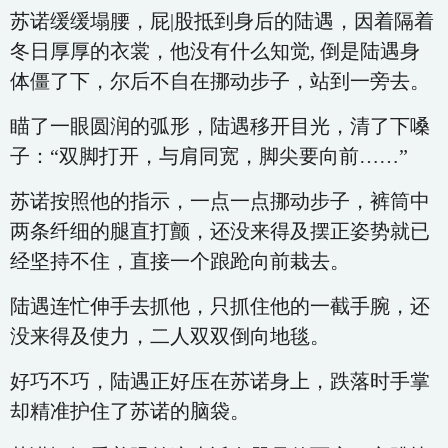
苏诺缓缓塌腰，屁|股抵到身后的陆遇，因着隔着
冬日厚厚的衣裳，他没有什么知觉, 倒是陆遇身
体僵了下，尔后不自在挪动步子，站到一旁去。
瞄了一眼圆润的弧形，陆遇移开目光，清了下嗓
子：“双脚打开，与肩同宽，脚尖要向前……”
苏诺按照他的指示，一点一点挪动步子，裤筒中
两条纤细的腿直打颤，还没来得及摆正姿势就已
经坚持不住，直接一个踉跄向前栽去。
陆遇连忙伸手去抓他，只抓住他的一截手腕，还
没来得及使力，二人双双倒向地毯。
好巧不巧，陆遇正好压在苏诺身上，跌落时手掌
却精准护住了苏诺的脑袋。