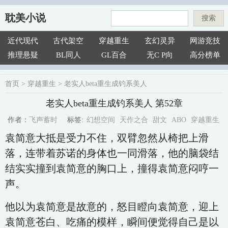
耽美小说
搜索
近代现代
古代架空
穿越重生
玄幻灵异
网游竞技
推理悬疑
BL同人
GL百合
无C P向
高分榜单
首页
>
穿越重生
>
老实人beta重生成钓系美人
老实人beta重生成钓系美人 第52章
幻想空间
天作之合
甜文
ABO
穿越重生
飞声蓄时
标签:
作者：
袁简意大抵是受力不住，双臂忽然从椅把上滑
落，连带着苏诺的身体也一同滑落，他的脑袋结
结实实撞到袁简意的胸口上，撞得袁简意闷哼一
声。
他以为袁简意是故意的，怒目瞪向袁简意，迎上
袁简意苍白、吃痛的模样，瞬间便觉得自己是以