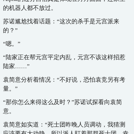
的机器人都不放过。
苏诺尴尬找着话题：“这次的杀手是元宫派来
的？”
“嗯。”
“陆家正在帮元宫平定内乱，元宫不该这样招惹
陆家……”
袁简意分析着情况：“不好说，恐怕袁竞另有考
量。”
“那你怎么来得这么及时？”苏诺试探看向袁简
意。
袁简意如实道：“死士团昨晚人员调动，我猜测
应该要有大动静，所以派人盯着那群死士团，幸