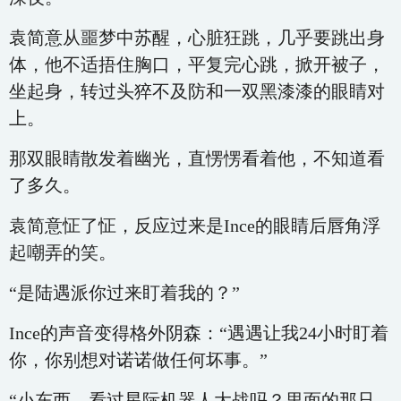
袁简意从噩梦中苏醒，心脏狂跳，几乎要跳出身
体，他不适捂住胸口，平复完心跳，掀开被子，
坐起身，转过头猝不及防和一双黑漆漆的眼睛对
上。
那双眼睛散发着幽光，直愣愣看着他，不知道看
了多久。
袁简意怔了怔，反应过来是Ince的眼睛后唇角浮
起嘲弄的笑。
“是陆遇派你过来盯着我的？”
Ince的声音变得格外阴森：“遇遇让我24小时盯着
你，你别想对诺诺做任何坏事。”
“小东西，看过星际机器人大战吗？里面的那只