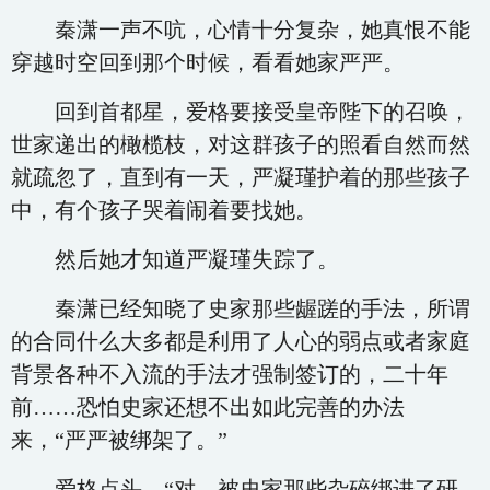
秦潇一声不吭，心情十分复杂，她真恨不能
穿越时空回到那个时候，看看她家严严。
回到首都星，爱格要接受皇帝陛下的召唤，
世家递出的橄榄枝，对这群孩子的照看自然而然
就疏忽了，直到有一天，严凝瑾护着的那些孩子
中，有个孩子哭着闹着要找她。
然后她才知道严凝瑾失踪了。
秦潇已经知晓了史家那些龌蹉的手法，所谓
的合同什么大多都是利用了人心的弱点或者家庭
背景各种不入流的手法才强制签订的，二十年
前……恐怕史家还想不出如此完善的办法
来，“严严被绑架了。”
爱格点头，“对，被史家那些杂碎绑进了研