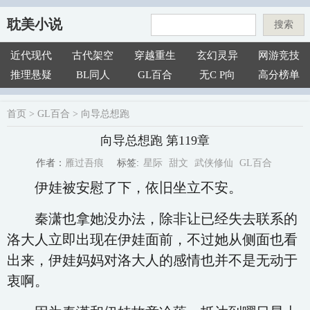
耽美小说
搜索
近代现代
古代架空
穿越重生
玄幻灵异
网游竞技
推理悬疑
BL同人
GL百合
无C P向
高分榜单
首页
>
GL百合
>
向导总想跑
向导总想跑 第119章
星际
甜文
武侠修仙
GL百合
雁过吾痕
标签:
作者：
伊娃被安慰了下，依旧坐立不安。
秦潇也拿她没办法，除非让已经失去联系的
洛大人立即出现在伊娃面前，不过她从侧面也看
出来，伊娃妈妈对洛大人的感情也并不是无动于
衷啊。