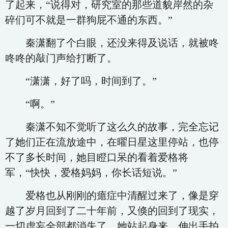
了起来，“说得对，研究室的那些道貌岸然的杂
碎们可不就是一群狗屁不通的东西。”
秦潇翻了个白眼，还没来得及说话，就被咚
咚咚的敲门声给打断了。
“潇潇，好了吗，时间到了。”
“啊。”
秦潇不知不觉听了这么久的故事，完全忘记
了她们正在流放途中，在曜日星这里停站，也停
不了多长时间，她目瞪口呆的看着爱格将
军，“快快，爱格妈妈，你长话短说。”
爱格也从刚刚的癔症中清醒过来了，像是穿
越了岁月回到了二十年前，又倏的回到了现实，
一切虚妄全部都消失了，她站起身来，伸出手拍