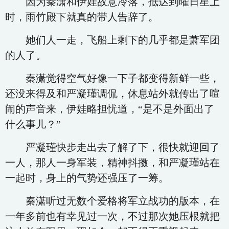
因为秦潇和伊娃故意冷落，抵达到曜日星上
时，雨竹殿下就真的带人告辞了。
她们人一走，飞船上剩下的几乎都是萧军团
的人了。
秦潇觉得空气好像一下子都变得新鲜一些，
还没来得及和严凝瑾调侃，休息站外就传出了喧
闹的声音来，伊娃略担忧道，“是不是外面出了
什么事儿？”
严凝瑾快步走出去了解了下，很快就迎回了
一人，那人一身军装，精神抖擞，和严凝瑾站在
一起时，身上的气势还强压了一筹。
秦潇听过无数个爱格将军立战功的版本，在
一年多前也有幸见过一次，不过那次她压根就把