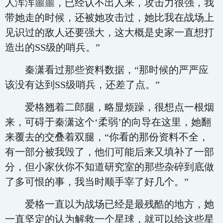
人浑浑噩噩，已经认不出人来，攻击力很强，我
带她走的时候，还被她攻击过，她比我在战场上
见识过的敌人还要强大，这大概是史家一直想打
造出的SS级的哨兵。”
秦潇看过那些资料数据，“那时候的严严应
该没有达到SS级哨兵，还差了点。”
爱格翘着二郎腿，略显烦躁，很想点一根烟
来，可碍于秦潇这个‘柔弱’的向导在这里，她翻
来覆去的交叠着双腿，“你看的那份资料不全，
有一部分被我毁了，他们可能后来又填补了一部
分，但小家伙你不知道研究室的那些杂碎到底做
了多可恨的事，我当时顺手宰了好几个。”
爱格一直以为战场已经是最残酷的地方，她
一直坚定的认为解救一个星球，就可以给这些星