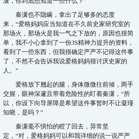
潇，你到底想知道一些什么？”
秦潇也不隐瞒，拿出了足够多的态度
来，“爱格妈妈应当知道在不久前史家研究室的
那场火，那场火是我一气之下放的，原因也很简
单，我不小心拿到了一份3S精神力提升的资料，
看到了一些东西，但我很确定严严不记得这件事
了，不然不会告诉我说爱格妈妈很讨厌史家的
人。”
爱格放下翘起的腿，身体微微往前倾，两手
交握，眼神深邃且带着危险性的盯着秦潇，“所
以，你设下向导屏障是希望这件事暂时不让凝瑾
知晓，是吗？”
秦潇毫不惧怕的瞪了回去，异常坚
定，“对，爱格妈妈可以和我详细的说一说严严