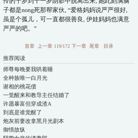
怜的十岁到十一岁阴影中脱离出来, 她此刻满脑
子都是nong死那帮家伙, “爱格妈妈说严严很好,
虽是个孤儿，可一直都很善良, 伊娃妈妈也满意
严严的吧。”
首章
上一章
119/172
下一章
尾章
目录
推荐阅读
师尊每晚要我哄着睡
全种族唯一白月光
谢相的桃花债
一觉醒来和教导主任结婚了
许愿暴富但穿成渣A
到底是谁觉醒了
炮灰前妻改拿黑月光剧本
御情故纵