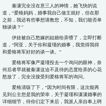
秦潇完全没在意三人的神情，她飞快的说
道，“爱格妈妈，婚事我自己做主就好，但在那
之前，我还有些事想请教您，不知，我们能否单
独谈谈？”
伊娃被自己愁嫁的姑娘给弄懵了，立即打断
道，“阿亚，关于你和凝瑾的婚事，我觉得我得
和爱格将军好好的谈一谈。”
爱格将军像严凝瑾投去一个询问的眼神，奈
何后者早就被秦潇这迫不及待的态度给弄的心花
怒放了，完全没接受到爱格将军的询问。
爱格清咳了下，“因为时间有限，这次能再
见到公主您是我的荣幸，关于凝瑾和潇潇婚事的
详细细节，待你们定下来后，我派人亲自奉上聘