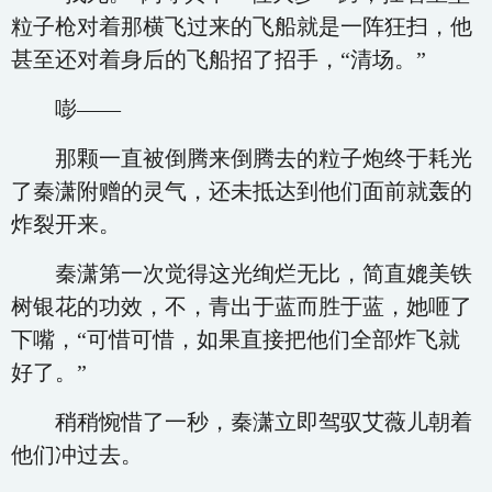
粒子枪对着那横飞过来的飞船就是一阵狂扫，他
甚至还对着身后的飞船招了招手，“清场。”
嘭——
那颗一直被倒腾来倒腾去的粒子炮终于耗光
了秦潇附赠的灵气，还未抵达到他们面前就轰的
炸裂开来。
秦潇第一次觉得这光绚烂无比，简直媲美铁
树银花的功效，不，青出于蓝而胜于蓝，她咂了
下嘴，“可惜可惜，如果直接把他们全部炸飞就
好了。”
稍稍惋惜了一秒，秦潇立即驾驭艾薇儿朝着
他们冲过去。