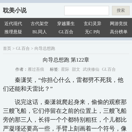
耽美小说
搜索
近代现代
古代架空
穿越重生
玄幻灵异
网游竞技
推理悬疑
BL同人
GL百合
无C P向
高分榜单
首页
>
GL百合
>
向导总想跑
向导总想跑 第122章
星际
甜文
武侠修仙
GL百合
雁过吾痕
标签:
作者：
秦潇笑，“你担心什么，雷都劈不死我，他
们还能和天雷比？”
说完这话，秦潇就爬起身来，偷偷的观察那
三艘飞船，它们停留在之前的位置上，三艘飞船
旁的那三人，长得一个个都特别粗狂，个儿都比
严凝瑾还要高一些，手臂上刻画着一个符号，像