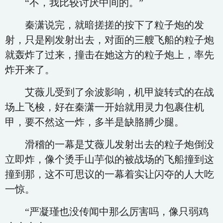
“不，我比较讨厌中间的。”
秦潇说完，就暗搓搓的按下了粒子炮的发
射，只是刚发射出去，对面的三艘飞船的粒子炮
就轰炸了过来，撞击在她这方的粒子炮上，率先
炸开来了。
艾薇儿受到了余波影响，机甲旋转式的在战
场上飞梭，好在秦潇一开始就用灵力包裹住机
甲，要不然这一炸，多半是缺胳膊少腿。
滑稽的一幕是艾薇儿发射出去的粒子炮倒没
立即炸，像个烫手山芋似的被战场的飞船撞到这
撞到那，这不可思议的一幕着实让闪夺的人大吃
一惊。
“严凝瑾也没传闻中那么厉害吗，像只弱鸡