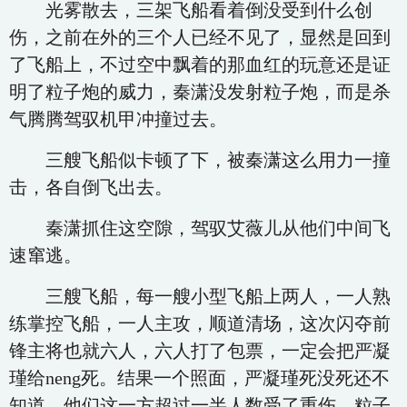
光雾散去，三架飞船看着倒没受到什么创
伤，之前在外的三个人已经不见了，显然是回到
了飞船上，不过空中飘着的那血红的玩意还是证
明了粒子炮的威力，秦潇没发射粒子炮，而是杀
气腾腾驾驭机甲冲撞过去。
三艘飞船似卡顿了下，被秦潇这么用力一撞
击，各自倒飞出去。
秦潇抓住这空隙，驾驭艾薇儿从他们中间飞
速窜逃。
三艘飞船，每一艘小型飞船上两人，一人熟
练掌控飞船，一人主攻，顺道清场，这次闪夺前
锋主将也就六人，六人打了包票，一定会把严凝
瑾给neng死。结果一个照面，严凝瑾死没死还不
知道，他们这一方超过一半人数受了重伤，粒子