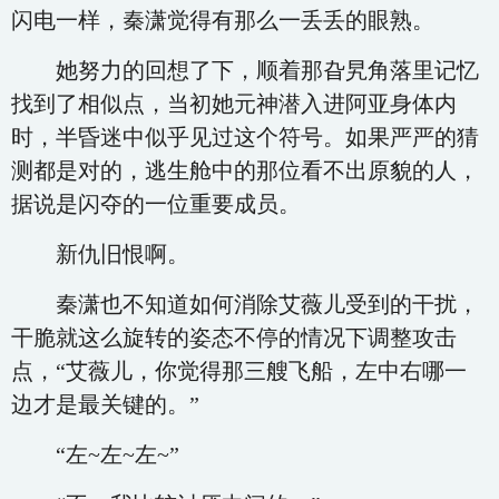
闪电一样，秦潇觉得有那么一丢丢的眼熟。
她努力的回想了下，顺着那旮旯角落里记忆
找到了相似点，当初她元神潜入进阿亚身体内
时，半昏迷中似乎见过这个符号。如果严严的猜
测都是对的，逃生舱中的那位看不出原貌的人，
据说是闪夺的一位重要成员。
新仇旧恨啊。
秦潇也不知道如何消除艾薇儿受到的干扰，
干脆就这么旋转的姿态不停的情况下调整攻击
点，“艾薇儿，你觉得那三艘飞船，左中右哪一
边才是最关键的。”
“左~左~左~”