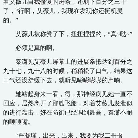
着艾薇儿自我修复的进条，还剩下百分之三十
了，“行啊，艾薇儿，我现在发现你还挺机灵
的。”
艾薇儿被称赞了下，扭扭捏捏的，“真~哒~”
必须是真的啊。
秦潇见艾薇儿屏幕上的进展条抵达到百分之
九十七，九十八的时候，稍稍松了口气，结果这
口气还没舒缓下去，就听见嘭嘭嘭嘭的声响。
她站起身来一看，得，那神经病见她一直不
回应，居然离开了那艘飞船，对着艾薇儿发泄似
的进行轰击，好在防御已经调到最高，秦潇不耐
的咂咂嘴。
“严凝瑾，出来，出来，我要为我二哥报