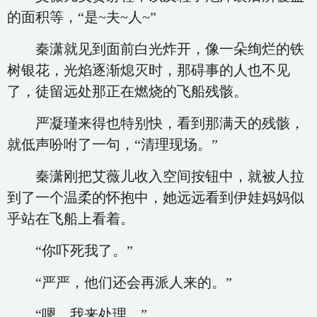
的面积等，“是~夫~人~”
秦潇就见到面前白光炸开，像一朵绚烂的铁
树银花，光焰逐渐熄灭时，那碍事的人也不见
了，徒留远处那正在燃烧的飞船残骸。
严凝瑾来得也特别快，看到那满天的残骸，
就低声吩咐了一句，“清理现场。”
秦潇刚把艾薇儿收入空间按钮中，就被人拉
到了一个温柔的怀抱中，她远远看到伊娃妈妈似
乎站在飞船上看着。
“你吓死我了。”
“严严，他们还会再派人来的。”
“嗯，我来处理。”