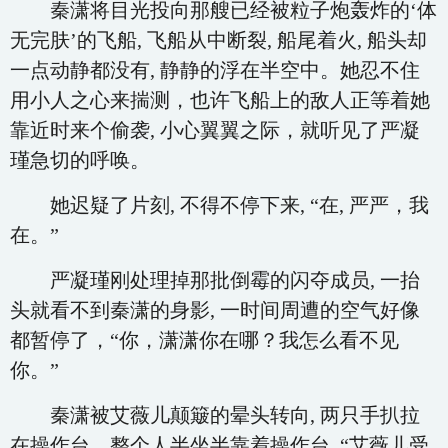
秦潇将目光投向那艘已经被粒子炮轰炸的‘体
无完肤’的飞船, 飞船从中断裂, 船尾着火, 船头却
一点动静都没有, 静静的浮在半空中。她忍不住
用小人之心来揣测，也许飞船上的敌人正等着她
靠近时来个偷袭, 小心翼翼之际，就听见了严凝
瑾急切的呼唤。
她迟疑了片刻, 不得不停下来, “在, 严严，我
在。”
严凝瑾刚处理掉那批倒霉的闪夺成员, 一抬
头就看不到秦潇的身影, 一时间周遭的空气好像
都暂停了，“你，潇潇你在哪？我怎么看不见
你。”
秦潇被艾薇儿颠簸的晕头转向, 两只手扒拉
在操作台，整个人半坐半靠着操作台, “艾薇儿受