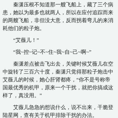
秦潇压根不知道那一艘飞船上，藏了三个病
患，她以为最多也就两人，所以在应付追踪而来
的两艘飞船，非但没大意，反而拐着弯儿的来消
耗他们的粒子炮。
“艾薇儿！”
“我~控~记~不~住~我~自~己~啊~”
秦潇差点被击飞出去，关键时候艾薇儿在空
中旋转了三百六十度，秦潇只觉得那粒子炮击中
艾薇儿的时候，她心肝肾都疼，“你不是号称帝
国最优秀的机甲，原来一个干扰，就把你搞成这
样了，真没用。”
艾薇儿急急的想说什么，说不出来，干脆登
陆星网，查有关于机甲排除干扰的办法。