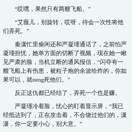
“哎嘿，果然只有两艘飞船。”
“艾薇儿，别旋转，哎呀，待会一次性将他
们弄死。”
秦潇忙里偷闲还和严凝瑾通话了，之前怕严
凝瑾担忧，她单方面的切断了视频，现在她一瞅
见严肃的脸，当机立断的通风报信，“闪夺有一
艘飞船上有伤患，被粒子炮的余波给炸的，你如
果可以，就neng死他们。”
反正这仇都已经结了，弄死一个也是赚。
严凝瑾冷着脸，忧心的盯着显示屏，“我已
经抵达到了，正在攻击着，不会饶过他们的，潇
潇，你一定要小心，别大意。”