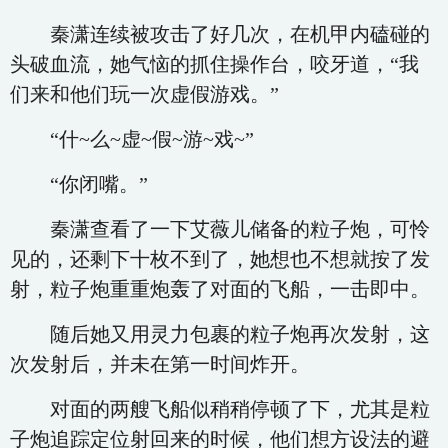
秦潇连续被攻击了好几次，在机甲内磕碰的
头破血流，她气恼的抓住操作台，咬牙道，“我
们来和他们玩一次虚假游戏。”
“什~么~虚~假~游~戏~”
“你闭嘴。”
秦潇查看了一下艾薇儿储备的粒子炮，可怜
见的，还剩下十枚不到了，她想也不想就按了发
射，粒子炮重重炮轰了对面的飞船，一击即中。
随后她又用灵力包裹的粒子炮再次发射，这
次发射后，并未在第一时间炸开。
对面的两艘飞船似稍稍停顿了下，尤其是粒
子炮追踪定位射回来的时候，他们想方设法的避