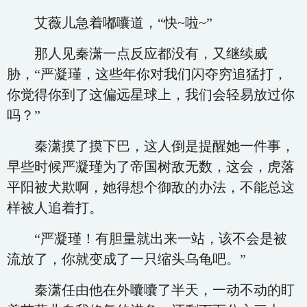
艾薇儿急着嘟囔道，“快~啦~”
那人见秦潇一点反应都没有，又继续威
胁，“严凝瑾，这些年你对我们闪夺穷追猛打，
你觉得你到了这偏远星球上，我们会轻易放过你
吗？”
秦潇摸了摸下巴，这人倒是提醒她一件事，
早些时候严凝瑾为了帝国树敌无数，这会，虎落
平阳被犬欺啊，她得想个御敌的办法，不能总这
样被人追着打。
“严凝瑾！有胆量就出来一站，该不会是被
流放了，你就变成了一只缩头乌龟吧。”
秦潇任由他在外囔囔了半天，一动不动的盯