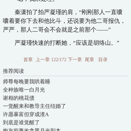
秦潇拍了拍严凝瑾的肩，“刚刚那人一直囔
囔着要你下去和他比斗，还说要为他二哥报仇，
严严，那人二哥会不会就是之前那个——”
严凝瑾快速的打断她，“应该是胡络山。”
首章
上一章
122/172
下一章
尾章
目录
推荐阅读
师尊每晚要我哄着睡
全种族唯一白月光
谢相的桃花债
一觉醒来和教导主任结婚了
许愿暴富但穿成渣A
到底是谁觉醒了
炮灰前妻改拿黑月光剧本