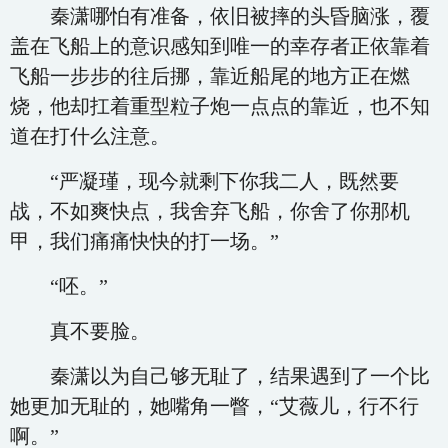
秦潇哪怕有准备，依旧被摔的头昏脑涨，覆
盖在飞船上的意识感知到唯一的幸存者正依靠着
飞船一步步的往后挪，靠近船尾的地方正在燃
烧，他却扛着重型粒子炮一点点的靠近，也不知
道在打什么注意。
“严凝瑾，现今就剩下你我二人，既然要
战，不如爽快点，我舍弃飞船，你舍了你那机
甲，我们痛痛快快的打一场。”
“呸。”
真不要脸。
秦潇以为自己够无耻了，结果遇到了一个比
她更加无耻的，她嘴角一瞥，“艾薇儿，行不行
啊。”