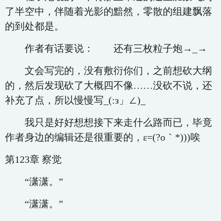
了半空中，伴随着光影的黯然，零散的组建飘落
的到处都是。
作者有话要说： 还有三枚粒子炮→_→
文会写完的，没有敷衍你们，之前想砍大纲
的，然后发现砍了大概四不像……没砍不说，还
补充了点，所以慢慢写_(:з」∠)_
我只是好好想想接下来走什么路而已，毕竟
作者身边的编辑还是很重要的，ε=(?ο｀*)))唉
第123章 察觉
“潇潇。”
“潇潇。”