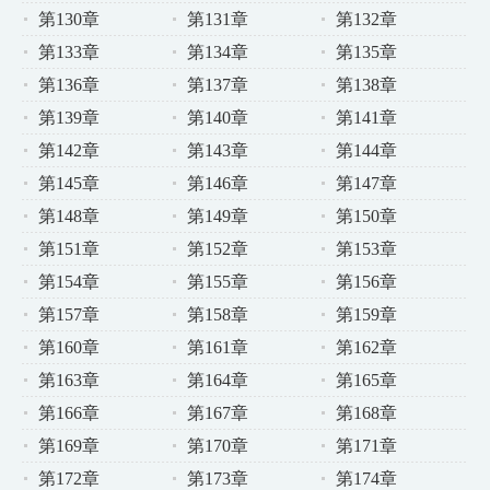
第130章
第131章
第132章
第133章
第134章
第135章
第136章
第137章
第138章
第139章
第140章
第141章
第142章
第143章
第144章
第145章
第146章
第147章
第148章
第149章
第150章
第151章
第152章
第153章
第154章
第155章
第156章
第157章
第158章
第159章
第160章
第161章
第162章
第163章
第164章
第165章
第166章
第167章
第168章
第169章
第170章
第171章
第172章
第173章
第174章