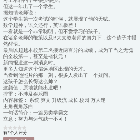
考上本科的学生很少很少。
但这一年出了一个学生。
据知情老师说：
这个学生第一次考试的时候，就展现了他的天赋。
数学超神，语文还行，英语极差！
一看就是一个非常聪明，但不爱学习的孩子。
在诸多老师的鞭策以及B大支教老师的努力下，这个孩子才幡
然醒悟。
最后以超越本校第二名接近两百分的成绩，成为了当之无愧
的全校第一，甚至是省状元！
新闻报道这一则消息时。
更多人知道这个偏远地区出现的天才。
当看到他照片的那一刻，很多人发出了一个疑问。
这孩子怎么长得这么帅？
这颜值，原地就能出道吧！
排雷：不涉及娱乐圈
内容标签： 系统 爽文 升级流 成长 校园 万人迷
主角视角苏白
一句话简介：一篇另类学霸文
立意：努力与运气缺一不可！
有*个人评分