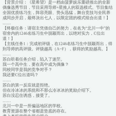
【背景介绍：《星希望》是一档由菠萝娱乐重磅推出的全新
偶像选秀节目，节目采用导师+星推人的双选模式。节目集结
全国优质练习生，阵容亮眼、势头迅猛，舞台竞技与全民养
成同步开启，最终决出七人，以限定团的模式组合出道！】
……
【终极任务：请宿主凭借自己的努力，在名为“北川一中”的
宿舍内的1246名练习生中脱颖而出，以绝对实力，C位出
道！】
【主线任务1：完成初评级，在1246名练习生中脱颖而出，得
到导师的高评级。评级越高（A~F），获得的奖励越高。】
……
苏白听着任务介绍，陷入了迷茫。
我一个高中生，要在高中成为偶像？
同校同学是我的竞争对手？
我还要C位出道吗？
……
苏白的第一反应就是拒绝。
但在冷冰冰的系统和不那么冷冰冰的奖励介绍下。
苏白没忍住诱惑，接受了。
……
北川一中是一所偏远地区的学校。
教育资源在整个省都是垫底的存在。