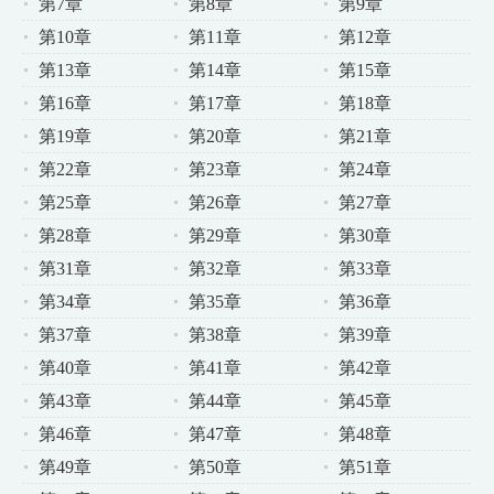
第7章
第8章
第9章
第10章
第11章
第12章
第13章
第14章
第15章
第16章
第17章
第18章
第19章
第20章
第21章
第22章
第23章
第24章
第25章
第26章
第27章
第28章
第29章
第30章
第31章
第32章
第33章
第34章
第35章
第36章
第37章
第38章
第39章
第40章
第41章
第42章
第43章
第44章
第45章
第46章
第47章
第48章
第49章
第50章
第51章