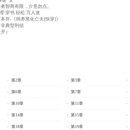
作者智商有限，介意勿点。
理 穿书 轻松 万人迷
下本开-《饲养黑化亡夫[快穿]》
，非典型刑侦
走开）
。
第2章
第3章
第6章
第7章
第10章
第11章
第14章
第15章
第18章
第19章