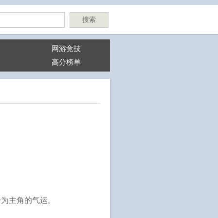
搜索
网游竞技
高分榜单
身为主角的气运。