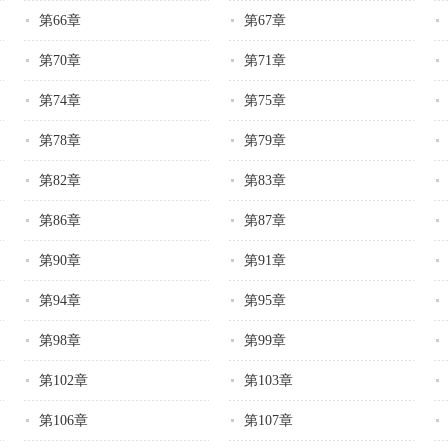
第66章
第67章
第70章
第71章
第74章
第75章
第78章
第79章
第82章
第83章
第86章
第87章
第90章
第91章
第94章
第95章
第98章
第99章
第102章
第103章
第106章
第107章