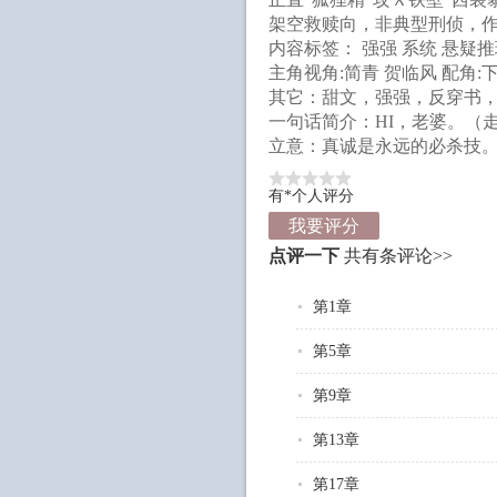
架空救赎向，非典型刑侦，
内容标签： 强强 系统 悬疑推
主角视角:简青 贺临风 配角:
其它：甜文，强强，反穿书
一句话简介：HI，老婆。（
立意：真诚是永远的必杀技
有*个人评分
我要评分
点评一下
共有
条评论>>
第1章
第5章
第9章
第13章
第17章