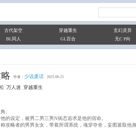
古代架空
穿越重生
玄幻灵异
BL同人
GL百合
无C P向
攻略
少说废话
作者：
2025-06-25
松
万人迷
穿越重生
主角。
予他的设定，被男二男三男N病态追求是他的宿命。
自称攻略者的男男女女，带着所谓系统，魂穿夺舍，妄图篡取他
。