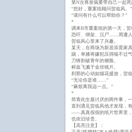
第N次将发疯要带自己一起
“您好，重案组顾问贺临风。”
“请问有什么可以帮助你？”
*
调来B市重案组的第一天，贺
恐吓、绑架、沉尸……周遭
贺临风心里来了兴趣。
某天，在商场为新居添置家
踢，单膝将嫌犯压得喘不过
刀锋割破青年的侧脸。
鲜血飞溅于金丝镜片。
刹那的心动如烟花盛放，贺
“无论你是谁……”
“麻烦离我远一点。”
*
简青此生最讨厌的两件事，
直到遇见贺临风他才发现，
——真真假假的纸片世界里
也依旧珍贵。
【高亮注意】：
正直“狐狸精”攻Ｘ铁壁“西装