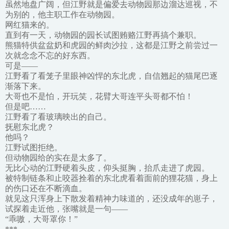
虽然地盘广阔，但江野就是偏爱去动物园那边溜达巡视，不
为别的，他主职工作在动物园。
网红猫来的。
直到有一天，动物园的园长试图贿赂江野再搞个兼职。
熊猫特供盆盆奶和虎园的鲜肉沙拉，这都是江野之前尝过一
次就念念不忘的好东西。
可是——
江野看了看笼子里眼神凶悍的东北虎，自信翘起的猫尾巴逐
渐落下来。
大哥也不是怕，开玩笑，花臂大哥连平头哥都不怕！
但是吧……
江野看了看玻璃映出的自己。
抚慰东北虎？
他吗？
江野试图拒绝。
但动物园给的实在是太多了。
无比心动的江野硬着头皮，仰头挺胸，抬爪走进了虎园。
被特制链条和止咬器拴着的东北虎看着面前的狸花猫，身上
的伤口还在不断滴血。
就见这只浑身上下散发着精神力味道的，还没成年的崽子，
试探着走近他，张嘴就是一句——
“乖嗷，大哥罩你！”