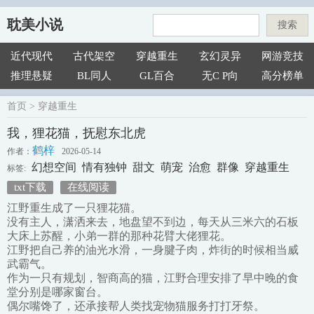
耽美小说
搜索
近代现代
古代架空
穿越重生
玄幻灵异
网游竞技
推理悬疑
BL同人
GL百合
无C P向
高分榜单
首页
>
穿越重生
我，狸花猫，抚慰东北虎
鹤梓
作者：
2026-05-14
幻想空间
情有独钟
甜文
萌宠
治愈
群像
穿越重生
标签:
txt下载
在线阅读
江野重生成了一只狸花猫。
没有主人，潇洒来去，地盘望不到边，每天从三米六的石板
大床上苏醒，小弟一群的那种花臂大佬狸花。
江野把自己养的油光水滑，一身腱子肉，炸街的时候相当威
武霸气。
作为一只有规划，智商高的猫，江野合理安排了早中晚的食
堂分别是哪家窗台。
偶尔嘴馋了，还承接帮人类找宠物猫服务打打牙祭。