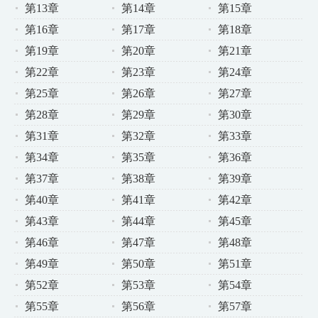
第13章
第14章
第15章
第16章
第17章
第18章
第19章
第20章
第21章
第22章
第23章
第24章
第25章
第26章
第27章
第28章
第29章
第30章
第31章
第32章
第33章
第34章
第35章
第36章
第37章
第38章
第39章
第40章
第41章
第42章
第43章
第44章
第45章
第46章
第47章
第48章
第49章
第50章
第51章
第52章
第53章
第54章
第55章
第56章
第57章