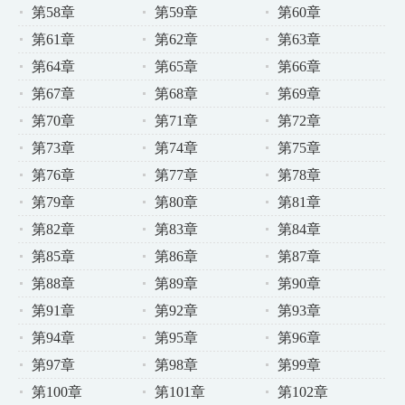
第58章
第59章
第60章
第61章
第62章
第63章
第64章
第65章
第66章
第67章
第68章
第69章
第70章
第71章
第72章
第73章
第74章
第75章
第76章
第77章
第78章
第79章
第80章
第81章
第82章
第83章
第84章
第85章
第86章
第87章
第88章
第89章
第90章
第91章
第92章
第93章
第94章
第95章
第96章
第97章
第98章
第99章
第100章
第101章
第102章