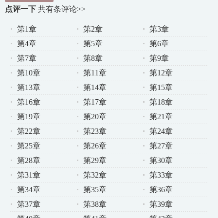
点评一下
共有
条评论>>
第1章
第2章
第3章
第4章
第5章
第6章
第7章
第8章
第9章
第10章
第11章
第12章
第13章
第14章
第15章
第16章
第17章
第18章
第19章
第20章
第21章
第22章
第23章
第24章
第25章
第26章
第27章
第28章
第29章
第30章
第31章
第32章
第33章
第34章
第35章
第36章
第37章
第38章
第39章