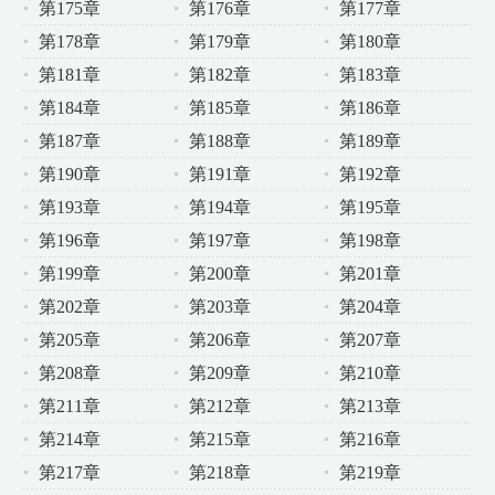
第175章
第176章
第177章
第178章
第179章
第180章
第181章
第182章
第183章
第184章
第185章
第186章
第187章
第188章
第189章
第190章
第191章
第192章
第193章
第194章
第195章
第196章
第197章
第198章
第199章
第200章
第201章
第202章
第203章
第204章
第205章
第206章
第207章
第208章
第209章
第210章
第211章
第212章
第213章
第214章
第215章
第216章
第217章
第218章
第219章