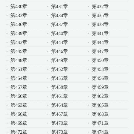
第430章
第431章
第432章
第433章
第434章
第435章
第436章
第437章
第438章
第439章
第440章
第441章
第442章
第443章
第444章
第445章
第446章
第447章
第448章
第449章
第450章
第451章
第452章
第453章
第454章
第455章
第456章
第457章
第458章
第459章
第460章
第461章
第462章
第463章
第464章
第465章
第466章
第467章
第468章
第469章
第470章
第471章
第472章
第473章
第474章