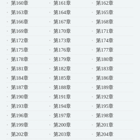
第160章
第161章
第162章
第163章
第164章
第165章
第166章
第167章
第168章
第169章
第170章
第171章
第172章
第173章
第174章
第175章
第176章
第177章
第178章
第179章
第180章
第181章
第182章
第183章
第184章
第185章
第186章
第187章
第188章
第189章
第190章
第191章
第192章
第193章
第194章
第195章
第196章
第197章
第198章
第199章
第200章
第201章
第202章
第203章
第204章