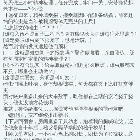
每天做三小时精神梳理，任务完成，牢门一关，安若操持起
老本行——写小说
【远征归来，精神域受损，接受基因匹配准备结婚，前来赴
约的雄虫是当年被我虐得体无完肤的士兵】
点进新文的雌虫：“？？！”
[雄虫入伍不是面子工程吗？真有魔鬼长官把雄虫往死里虐？]
[肯定要被雄虫阁下报复了，也是活该。]
然而剧情的发展远超他们预料
[……这就是雄虫阁下的报复吗？娶你做雌君，亲自陪练，还
有每周定时定量的精神梳理？]
[根本不符合现实！给军雌做精神梳理那么麻烦，雄虫躲都来
不及，哪里会主动做？]
[这哪是纯爱文，分明是科幻文！]
雌虫们嘴上吐槽，身体却很诚实，每天都在文下疯狂打赏催
更
面对账户里多出来的大串数字，吃住都在监狱的安若挠了挠
头，他也没地方花钱啊
那就，补偿给那位……据说被他虐待得很惨的前雌君吧
一键转账，安若继续推出新书
【下课回宿舍，房间里多了只幼崽，抱着我的腿喊雌父，还
说他来自十年后，雄父是隔壁学院的雄子校草】
【卧底星盗团，一不小心当上副团长，团长为了拉拢我，送