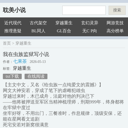
耽美小说
搜索
近代现代
古代架空
穿越重生
玄幻灵异
网游竞技
推理悬疑
BL同人
GL百合
无C P向
高分榜单
首页
>
穿越重生
我在虫族监狱写小说
七果茶
作者：
2026-05-13
穿越重生
标签:
txt下载
在线阅读
【主文中文，又名《给虫族一点纯爱文的震撼》】
网文大神安若，穿成了笔下的虐雌犯雄虫
穿越过来时，木已成舟，法庭对他的判决已下
——他将被押送至军区当精神梳理师，刑期999年，终身都将
在牢狱中度过
坐牢好呀，不用出门，三餐准时，作息规律，顶级安保，还
能在星网看文追剧
死宅安若对新窝很满意