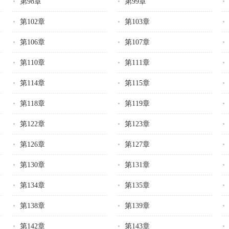
第98章
第99章
第102章
第103章
第106章
第107章
第110章
第111章
第114章
第115章
第118章
第119章
第122章
第123章
第126章
第127章
第130章
第131章
第134章
第135章
第138章
第139章
第142章
第143章