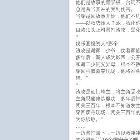
他们是故事的背景板，台词不
总是首当其冲的受到伤害。
当穿越回故事开始，他们不
——以权势压人？ok，我让
目睹顶头上司暴打渣攻，黑化
*
娱乐圈投资人*影帝
渣攻是谢家二少爷，仗着家
多年后，新人成为影帝，公
和谢二少同父异母，根本不熟
穿回强取豪夺现场，他将准备
错。”
*
渣攻是仙门峰主，将主角受
主角忍痛修炼魔功，多年后神
闭关三百年，根本不知道发生了
穿回废丹现场，闭关三百年的
为你续脉。”
……
一边暴打属下，一边拯救凄凄
的公司&宗门&帝国安全了吧