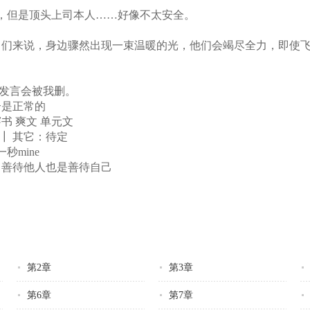
，但是顶头上司本人……好像不太安全。
角们来说，身边骤然出现一束温暖的光，他们会竭尽全力，即使
k的发言会被我删。
合是正常的
穿书 爽文 单元文
 ┃ 其它：待定
秒mine
，善待他人也是善待自己
第2章
第3章
第6章
第7章