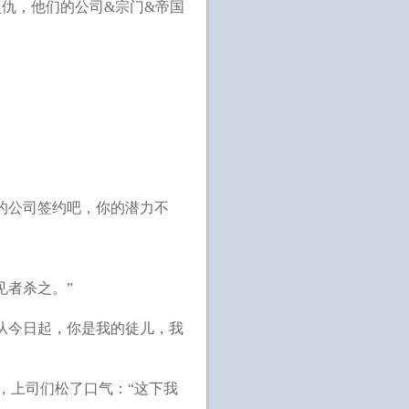
仇，他们的公司&宗门&帝国
的公司签约吧，你的潜力不
见者杀之。”
从今日起，你是我的徒儿，我
，上司们松了口气：“这下我