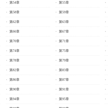
第54章
第55章
第58章
第59章
第62章
第63章
第66章
第67章
第70章
第71章
第74章
第75章
第78章
第79章
第82章
第83章
第86章
第87章
第90章
第91章
第94章
第95章