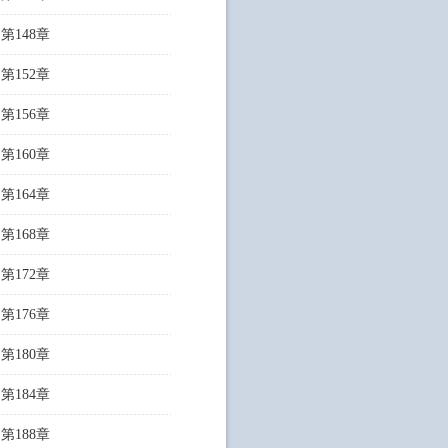
第148章
第152章
第156章
第160章
第164章
第168章
第172章
第176章
第180章
第184章
第188章