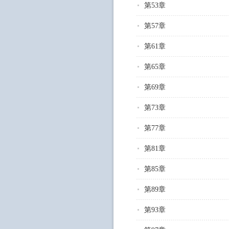
第53章
第57章
第61章
第65章
第69章
第73章
第77章
第81章
第85章
第89章
第93章