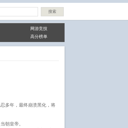
搜索
网游竞技
高分榜单
隐忍多年，最终崩溃黑化，将
是当朝皇帝。