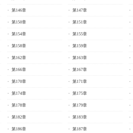
第146章
第147章
第150章
第151章
第154章
第155章
第158章
第159章
第162章
第163章
第166章
第167章
第170章
第171章
第174章
第175章
第178章
第179章
第182章
第183章
第186章
第187章