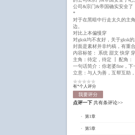
公司&宗门&帝国确实安全了
*
对于在黑暗中行走太久的主
边。
对比上本偏慢穿
对gksk均不友好，关于gks
封面是素材并非约稿，有重
内容标签： 系统 甜文 快穿 
主角：待定，待定 ┃ 配角：
一句话简介：你老婆fine，下一
立意：与人为善，互帮互助
有*个人评分
我要评分
点评一下
共有
条评论>>
第1章
第5章