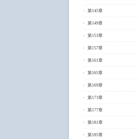
第145章
第149章
第153章
第157章
第161章
第165章
第169章
第173章
第177章
第181章
第185章