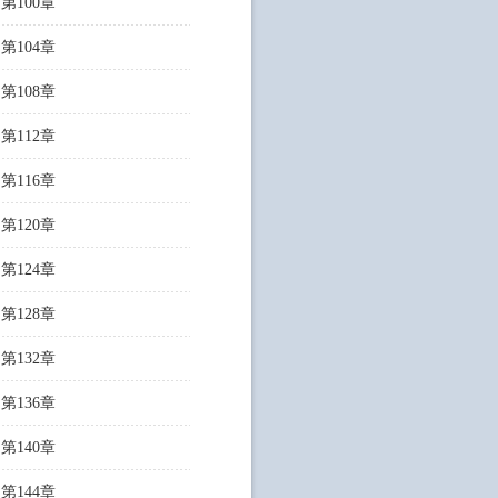
第100章
第104章
第108章
第112章
第116章
第120章
第124章
第128章
第132章
第136章
第140章
第144章