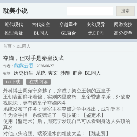
耽美小说
搜索
近代现代
古代架空
穿越重生
玄幻灵异
网游竞技
推理悬疑
BL同人
GL百合
无C P向
高分榜单
首页
>
BL同人
夺嫡，但对手是秦皇汉武
熊熊云吞
作者：
2026-06-27
历史衍生
系统
爽文
沙雕
群穿
BL同人
标签:
txt下载
在线阅读
外科博士周宛宁穿越了，穿成了架空王朝的五皇子
王朝表面鲜花着锦，实则内里腐朽。皇帝昏庸享乐，外敌虎
视眈眈，更有诸皇子夺嫡内斗
系统发布了任务：请宿主在夺嫡之争中胜出，成功登基！
作为金手指，系统赠送了一项技能：【鉴定术】
使用【鉴定术】后，周宛宁发现自己可以看到身边人头顶的
真名——
对他点头哈腰、端茶送水的粗使太监：【魏忠贤】